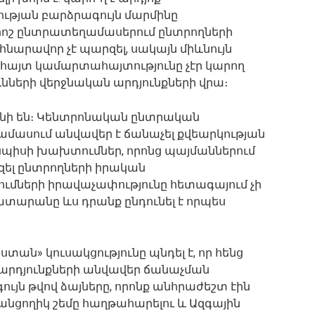
յան բարձրագույն մարմինը
րոշ ընտրատեղամասերում ընտրողների
արավոր չէ պարզել, սակայն միևնույն
նհայտ կամարտահայտությունը չէր կարող
ւնների վերջնական արդյունքների վրա։
նի են։ Կենտրոնական ընտրական
մասում անվավեր է ճանաչել քվեարկության
յնպիսի խախտումներ, որոնց պայմաններում
ել ընտրողների իրական
ումների իրավաչափությունը հետագայում չի
տարանը ևս դրանք ընդունել է որպես
ն» կուսակցությունը պնդել է, որ հենց
արդյունքների անվավեր ճանաչման
ույն թվով ձայները, որոնք անհրաժեշտ էին
անցողիկ շեմը հաղթահարելու և Ազգային