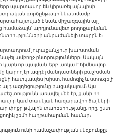
րը պարտավոր են կիրառել այնպիսի
 ընտրական գործընթացի նկատմամբ
ն արտահայտված է նաև միջազգային այլ
ց համաձայն՝ արդյունավետ բողոքարկման
տրությունների անբաժանելի տարրն է։
պարտադրում յուրաքանչյուր խախտման
աչել ամբողջ ընտրությունները։ Սակայն
ատ կարևոր պայման. երբ առկա է հիմնավոր
մը կարող էր ազդել մանդատների բաշխման
ցնի հատկապես խիստ, համոզիչ և ստուգելի
է այդ ազդեցությունը բացակայում։ Այս
ժեշտությունն առավել մեծ էր, քանի որ
զարավոր կամ տասնյակ հազարավոր ձայների
ր փոքր թվային տարբերությանը, որը, ըստ
 անցողիկ շեմի հաղթահարման համար։
ւթյուն ունի համաչափության սկզբունքը։