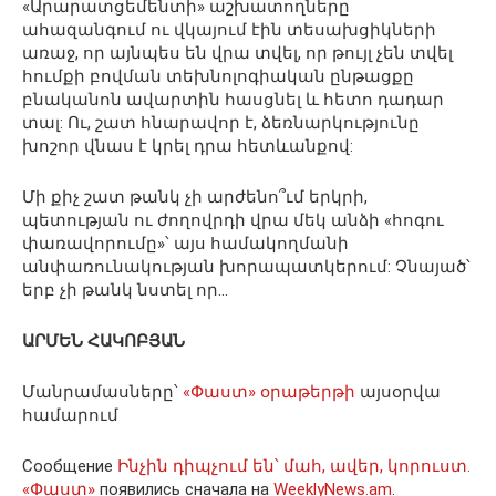
«Արարատցեմենտի» աշխատողները
ահազանգում ու վկայում էին տեսախցիկների
առաջ, որ այնպես են վրա տվել, որ թույլ չեն տվել
հումքի բովման տեխնոլոգիական ընթացքը
բնականոն ավարտին հասցնել և հետո դադար
տալ: Ու, շատ հնարավոր է, ձեռնարկությունը
խոշոր վնաս է կրել դրա հետևանքով:
Մի քիչ շատ թանկ չի արժենո՞ւմ երկրի,
պետության ու ժողովրդի վրա մեկ անձի «հոգու
փառավորումը»՝ այս համակողմանի
անփառունակության խորապատկերում: Չնայած՝
երբ չի թանկ նստել որ…
ԱՐՄԵՆ ՀԱԿՈԲՅԱՆ
Մանրամասները՝
«Փաստ» օրաթերթի
այսօրվա
համարում
Сообщение
Ինչին դիպչում են՝ մահ, ավեր, կորուստ.
«Փաստ»
появились сначала на
WeeklyNews.am
.