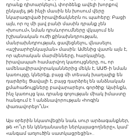
դրանք դիտարկելու), փորձենք ավելի խորքով
ընկալել, թե ինչի մասին են խոսում վերը
նկարագրված իրավիճակներն ու պահերը: Բացի
այն, որ ոչ մի լավ բանի մասին դրանք չեն
«խոսում», նման դրսևորումները վկայում են
իշխանական ուժի քինախնդրության,
մանրախնդրության, ցավեցնելու, վնասելու
«աշխարհընկալման» մասին: Ամենից վատն այն է,
որ պետական մարմինները, հարկայինը,
իրավապահ համարվող կառույցները, ու, որ
ամենավիրավորականներից մեկն է, ԱԱԾ-ի նման
կառույցը, կներեք, բայց մի տեսակ խաղալիք են
դարձրել: Ցավալի է, բայց դարձրել են անձնական
քմահաճույքները բավարարելու գործիք: Այսինքն,
ինչ կառույց կա, դրանց գոյության միակ իմաստը
հանգում է 1 անձնավորության «հոգին
փառավորելո՞ւն»:
Այս օրերին նկատվեցին նաև սուր արձագանքներ,
թե «ո՞ւր են կենդանասեր ներկայացողները», կամ՝
«անգամ առյուծին սատկացրեցին»…