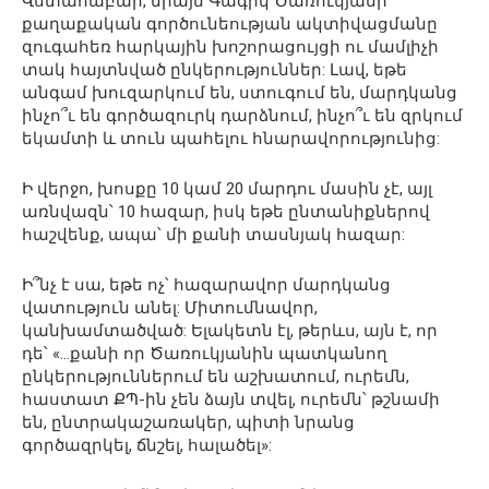
Վստահաբար, միայն Գագիկ Ծառուկյանի՝
քաղաքական գործունեության ակտիվացմանը
զուգահեռ հարկային խոշորացույցի ու մամլիչի
տակ հայտնված ընկերություններ: Լավ, եթե
անգամ խուզարկում են, ստուգում են, մարդկանց
ինչո՞ւ են գործազուրկ դարձնում, ինչո՞ւ են զրկում
եկամտի և տուն պահելու հնարավորությունից:
Ի վերջո, խոսքը 10 կամ 20 մարդու մասին չէ, այլ
առնվազն՝ 10 հազար, իսկ եթե ընտանիքներով
հաշվենք, ապա՝ մի քանի տասնյակ հազար:
Ի՞նչ է սա, եթե ոչ՝ հազարավոր մարդկանց
վատություն անել: Միտումնավոր,
կանխամտածված: Ելակետն էլ, թերևս, այն է, որ
դե՝ «…քանի որ Ծառուկյանին պատկանող
ընկերություններում են աշխատում, ուրեմն,
հաստատ ՔՊ-ին չեն ձայն տվել, ուրեմն՝ թշնամի
են, ընտրակաշառակեր, պիտի նրանց
գործազրկել, ճնշել, հալածել»: