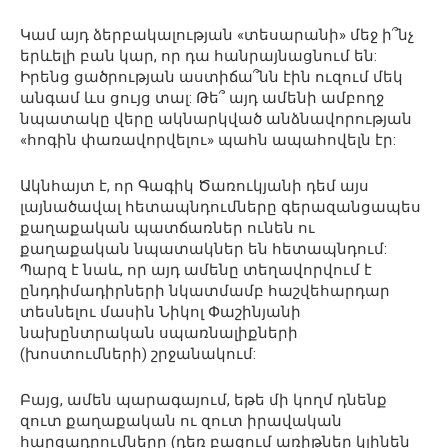
Կամ այդ ձերբակալության «տեսարանի» մեջ ի՞նչ
երևելի բան կար, որ դա հանրայնացնում են:
Իրենց ցածրության աստիճա՞նն էին ուզում մեկ
անգամ ևս ցույց տալ: Թե՞ այդ ամենի ամբողջ
նպատակը վերը ակնարկված անձնավորության
«հոգին փառավորվելու» պահն ապահովելն էր:
Ակնհայտ է, որ Գագիկ Ծառուկյանի դեմ այս
լայնածավալ հետապնդումները գերազանցապես
քաղաքական պատճառներ ունեն ու
քաղաքական նպատակներ են հետապնդում:
Պարզ է նաև, որ այդ ամենը տեղավորվում է
ընդդիմադիրների նկատմամբ հաշվեհարդար
տեսնելու մասին Նիկոլ Փաշինյանի
նախընտրական սպառնալիքների
(խոստումների) շրջանակում:
Բայց, ամեն պարագայում, եթե մի կողմ դնենք
զուտ քաղաքական ու զուտ իրավական
հարցադրումները (դեռ բազում առիթներ կլինեն