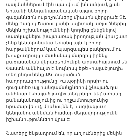
պայմաններում էին պահվում, խնամվում, քան
Երևանի կենդանաբանական այգու բոլոր
գազաններն ու թռչունները միասին վերցրած: Չէ,
մենք Գագիկ Ծառուկյանի սպիտակ առյուծներից
մեկին իշխանությունների կողմից քնեցնելով
սատկացնելու խայտառակ իրողության վրա շատ
չենք կենտրոնանա: Առանց այն էլ բոլոր
հարթակներում կամ պարզապես բակերում ու
խոսքուզրույցի ժամանակ մարդիկ իրենց
բացասական վերաբերմունքն արտահայտում են:
Փաստն ակնհայտ է. նույնիսկ եթե «հալած յուղի»
տեղ ընդունենք ՔԿ տարածած
հաղորդագրությունը՝ «ապօրինի որսի» ու
զուգահեռ այլ հանգամանքներով (չնայած, դա
անհնար է «հալած յուղի» տեղ ընդունել՝ առանց
բանականությունից ու ողջամտությունից
հրաժարվելու), միևնույնն է, հազվագյուտ
կենդանու անկման համար մեղավորությունն
իշխանությունների վրա է:
Շատերը ենթադրում են, որ առյուծներից մեկին