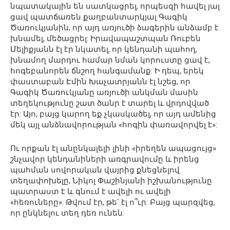
նպատակային են սատկացրել, որպեսզի հավել յալ
ցավ պատճառեն քաղբանտարկյալ Գագիկ
Ծառուկյանին, որ այդ առյուծի ձագերին անձամբ է
խնամել, մեծացրել: Իրավապաշտպան Ռուբեն
Մելիքյանն էլ էր նկատել, որ կենդանի պահող,
խնամող մարդու համար նման կորուստը ցավ է,
հոգեբանորեն ճնշող հանգամանք: Ի դեպ, երեկ
փաստաբան Էմին Խաչատրյանն էլ նշեց, որ
Գագիկ Ծառուկյանը առյուծի անկման մասին
տեղեկությունը շատ ծանր է տարել և վրդովված
էր: Այո, բայց կարող եք չկասկածել, որ այդ ամենից
մեկ այլ անձնավորության «հոգին փառավորվել է»:
Ու որքան էլ անընկալելի լինի «իրեղեն ապացույց»
շնչավոր կենդանիների առգրավումը և իրենց
պահման սովորական վայրից քնեցնելով
տեղափոխելը, Նիկոլ Փաշինյանի իշխանությունը
պատրաստ է և գնում է ավելի ու ավելի
«հեռուները»: Թվում էր, թե՝ էլ ո՞ւր: Բայց պարզվեց,
որ ընկնելու տեղ դեռ ունեն: