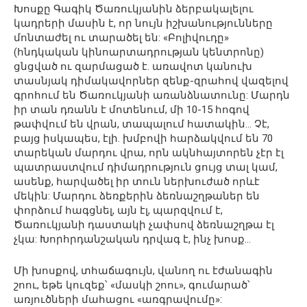
Խոսքը Գագիկ Ծառուկյանին ձերբակալելու
կադրերի մասին է, որ նույն իշխանությունները
մոնտաժել ու տարածել են: «Բոլիվուդը»
(հնդկական կինոարտադրության կենտրոնը)
ցնցված ու զարմացած է. առավոտ կանուխ
տասնյակ դիմակավորներ զենք-զրահով վազելով
գրոհում են Ծառուկյանի առանձնատունը: Մարդն
իր տան դռանն է մոտենում, մի 10-15 հոգով
թափվում են վրան, տապալում հատակին… Չէ,
բայց իսկապես, էլի. խմբովի հարձակվում են 70
տարեկան մարդու վրա, որն ակնհայտորեն չէր էլ
պատրաստվում դիմադրություն ցույց տալ կամ,
ասենք, հարվածել իր տուն ներխուժած որևէ
մեկին: Մարդու ձեռքերին ձեռնաշղթաներ են
փորձում հագցնել, այն էլ, պարզվում է,
Ծառուկյանի դաստակի չափսով ձեռնաշղթա էլ
չկա: Խորհրդանշական դրվագ է, ինչ խոսք…
Մի խոսքով, տհաճագույն, վանող ու էժանագին
շոու, եթե կուզեք՝ «մասկի շոու», գումարած՝
առյուծների մահացու «առգրավումը»: