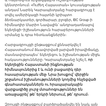
կենտրոնում։ «Ուժեղ Հայաստան» կուսակցության
անդամ Նարեկ Կարապետյանը հարցազրույց է
տվել ամերիկացի հայտնի կրիպտո
ձեռնարկատեր, գործարար, բլոգեր, IBC Group-ի
հիմնադիր Մարիո Նավալին՝ անդրադառնալով
եկեղեցի–իշխանություն հարաբերությունների
սրմանը և դրա հետևանքներին։
Հարցազրույցի ընթացքում քննարկվել է
Հայաստանում ձևավորված լարված իրավիճակը,
մասնավորապես՝ եկեղեցու և իշխանության միջև
հակասությունները։ Կարապետյանը նշել է,
որ
եկեղեցին Հայաստանի ինքնության
հիմնասյուներից է և ունի բացառիկ դեր
հասարակության մեջ։ Նրա խոսքով՝ վերջին
շրջանում իշխանությունների կողմից հնչեցված
գնահատականներն ու հրապարակային
վարքագիծը լուրջ մտահոգություններ են
առաջացրել՝ թե՛ երկրի ներսում, թե՛ դրսում։
Զրույցի ընթացքում բարձրաձայնվել են նաև այն