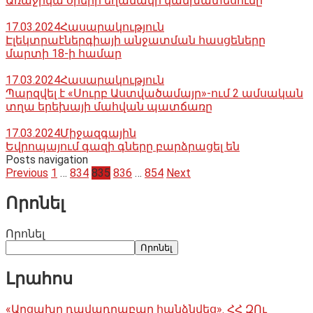
Առաջիկա օրերի եղանակի կանխատեսումը
17.03.2024
Հասարակություն
Էլեկտրաէներգիայի անջատման հասցեները
մարտի 18-ի համար
17.03.2024
Հասարակություն
Պարզվել է «Սուրբ Աստվածամայր»-ում 2 ամսական
տղա երեխայի մահվան պատճառը
17.03.2024
Միջազգային
Եվրոպայում գազի գները բարձրացել են
Posts navigation
Previous
1
…
834
835
836
…
854
Next
Որոնել
Որոնել
Որոնել
Լրահոս
«Արցախը դավադրաբար հանձնվեց». ՀՀ ԶՈւ