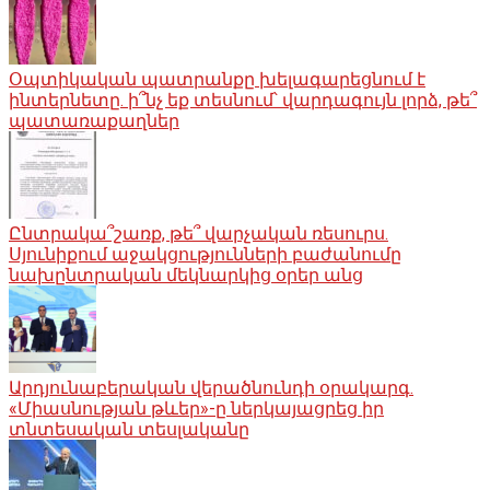
Օպտիկական պատրանքը խելագարեցնում է
ինտերնետը. ի՞նչ եք տեսնում՝ վարդագույն լորձ, թե՞
պատառաքաղներ
Ընտրակա՞շառք, թե՞ վարչական ռեսուրս․
Սյունիքում աջակցությունների բաժանումը
նախընտրական մեկնարկից օրեր անց
Արդյունաբերական վերածնունդի օրակարգ․
«Միասնության թևեր»-ը ներկայացրեց իր
տնտեսական տեսլականը