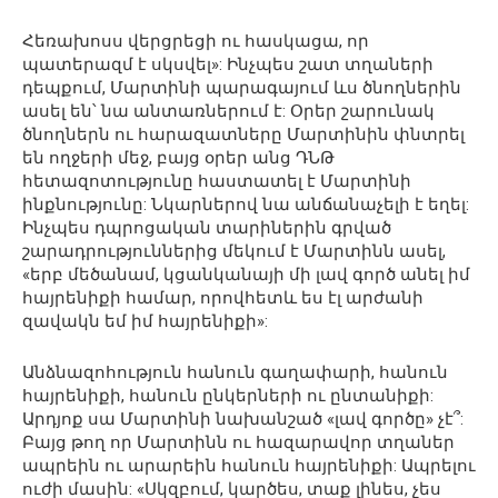
Հեռախոսս վերցրեցի ու հասկացա, որ
պատերազմ է սկսվել»: Ինչպես շատ տղաների
դեպքում, Մարտինի պարագայում ևս ծնողներին
ասել են՝ նա անտառներում է: Օրեր շարունակ
ծնողներն ու հարազատները Մարտինին փնտրել
են ողջերի մեջ, բայց օրեր անց ԴՆԹ
հետազոտությունը հաստատել է Մարտինի
ինքնությունը: Նկարներով նա անճանաչելի է եղել:
Ինչպես դպրոցական տարիներին գրված
շարադրություններից մեկում է Մարտինն ասել,
«երբ մեծանամ, կցանկանայի մի լավ գործ անել իմ
հայրենիքի համար, որովհետև ես էլ արժանի
զավակն եմ իմ հայրենիքի»:
Անձնազոհություն հանուն գաղափարի, հանուն
հայրենիքի, հանուն ընկերների ու ընտանիքի:
Արդյոք սա Մարտինի նախանշած «լավ գործը» չէ՞:
Բայց թող որ Մարտինն ու հազարավոր տղաներ
ապրեին ու արարեին հանուն հայրենիքի: Ապրելու
ուժի մասին: «Սկզբում, կարծես, տաք լինես, չես