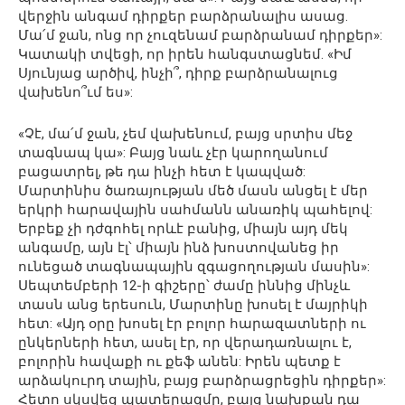
վերջին անգամ դիրքեր բարձրանալիս ասաց.
Մա՛մ ջան, ոնց որ չուզենամ բարձրանամ դիրքեր»:
Կատակի տվեցի, որ իրեն հանգստացնեմ. «Իմ
Սյունյաց արծիվ, ինչի՞, դիրք բարձրանալուց
վախենո՞ւմ ես»:
«Չէ, մա՛մ ջան, չեմ վախենում, բայց սրտիս մեջ
տագնապ կա»: Բայց նաև չէր կարողանում
բացատրել, թե դա ինչի հետ է կապված:
Մարտինիս ծառայության մեծ մասն անցել է մեր
երկրի հարավային սահմանն անառիկ պահելով:
Երբեք չի դժգոհել որևէ բանից, միայն այդ մեկ
անգամը, այն էլ՝ միայն ինձ խոստովանեց իր
ունեցած տագնապային զգացողության մասին»:
Սեպտեմբերի 12-ի գիշերը՝ ժամը իննից մինչև
տասն անց երեսուն, Մարտինը խոսել է մայրիկի
հետ: «Այդ օրը խոսել էր բոլոր հարազատների ու
ընկերների հետ, ասել էր, որ վերադառնալու է,
բոլորին հավաքի ու քեֆ անեն: Իրեն պետք է
արձակուրդ տային, բայց բարձրացրեցին դիրքեր»:
Հետո սկսվեց պատերազմը, բայց նախքան դա