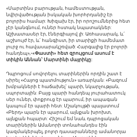
«Մարտինս բարության, համեստության,
նվիրվածության իսկական խորհրդանիշ էր
բոլորիս համար: Խիզախ էր, իր որոշումներից հետ
չէր կանգնում, ուներ հստակ նպատակներ:
Աշխատասեր էր, էներգիայով լի: Առհասարակ, և՛
աշխույժ էր, և՛ հանգիստ, իր տարիքի համեմատ
լուրջ ու հավասարակշռված: Հարգալից էր բոլորի
հանդեպ»,
-«Փաստի» հետ զրույցում ասում է
տիկին Աննան՝ Մարտինի մայրիկը:
Դպրոցում սովորելու տարիներին որդին շատ է
սիրել «Հայոց պատմություն» առարկան: «Բազում
խմբակների է հաճախել՝ պարի, նկարչության,
սպորտային: Բայց պարի հանդեպ յուրահատուկ
սեր ուներ, փոքրուց էր պարում, իր ապագան
կապում էր պարի հետ: Մշակույթի պալատում
«Բերդ» պարն էր պարում, այնքան խրոխտ,
այնքան հպարտ: Հիշում եմ նաև դպրոցական
տարիներին Ամանորի տոնահանդես էին
կազմակերպել, բոլոր դասարանները ամանորյա