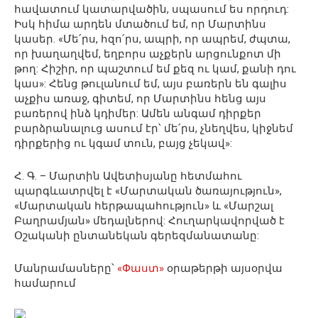
հավատում կատարվածին, սպասում ես որդուդ:
Իսկ հիմա արդեն մտածում եմ, որ Մարտինս
կասեր. «Մե՛րս, հզո՛րս, ապրի, որ ապրեմ, ժպտա,
որ խաղաղվեմ, եղբորս աչքերն արցունքոտ մի
թող: Հիշիր, որ պաշտում եմ քեզ ու կամ, քանի դու
կաս»: Հենց թուլանում եմ, այս բառերն են գալիս
աչքիս առաջ, գիտեմ, որ Մարտինս հենց այս
բառերով ինձ կդիմեր: Ամեն անգամ դիրքեր
բարձրանալուց ասում էր՝ մե՛րս, չնեղվես, կիջնեմ
դիրքերից ու կգամ տուն, բայց չեկավ»:
Հ. Գ. – Մարտին Ավետիսյանը հետմահու
պարգևատրվել է «Մարտական ծառայություն»,
«Մարտական հերթապահություն» և «Մարշալ
Բաղրամյան» մեդալներով: Հուղարկավորված է
Օշականի ընտանեկան գերեզմանատանը:
Մանրամասները՝
«Փաստ
»
օրաթերթի այսօրվա
համարում