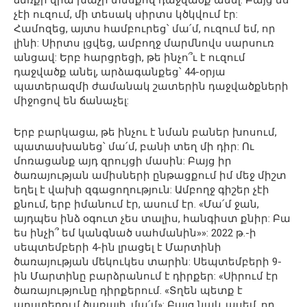
չէի ուզում, մի տեսակ սիրտս կծկվում էր:
Համոզեց, այտս համբուրեց՝ մա՛մ, ուզում եմ, որ
լինի: Սիրտս լցվեց, ամբողջ մարմնովս սարսուռ
անցավ: Երբ հարցրեցի, թե ինչո՞ւ է ուզում
դաջվածք անել, արձագանքեց՝ 44-օրյա
պատերազմի ժամանակ շատերին դաջվածքների
միջոցով են ճանաչել:
Երբ բարկացա, թե ինչու է նման բաներ խոսում,
պատասխանեց՝ մա՛մ, բանի տեղ մի դիր: Ու
մոռացանք այդ զրույցի մասին: Բայց իր
ծառայության ամիսների ընթացքում իմ մեջ միշտ
եղել է վախի զգացողություն: Ամբողջ գիշեր չէի
քնում, երբ իմանում էր, ասում էր. «Մա՛մ ջան,
այդպես ինձ օգուտ չես տալիս, հանգիստ քնիր: Բա
ես ինչի՞ եմ կանգնած սահմանին»»: 2022 թ.-ի
սեպտեմբերի 4-ին լրացել է Մարտինի
ծառայության մեկուկես տարին: Սեպտեմբերի 9-
ին Մարտինը բարձրանում է դիրքեր: «Սիրում էր
ծառայությունը դիրքերում. «Տղեն պետք է
պոստերում ծառայի, մա՛մ»: Բայց նաև ասեմ, որ