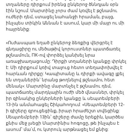
տղաները դիրքում իրենց ընկերոջ ծննդյան օրն
էին նշում: Մարտինը չորս ժամ կռվել է թշնամու
ուժերի դեմ, ստացել նահանջի հրաման, բայց,
ինչպես տիկին Աննան է ասում, կար մի մայր ու մի
հայրենիք:
«Ուժասպառ եղած ընկերոջ ձեռքից վերցրել է
գնդացիրը ու մեծաթիվ կորուստներ պատճառել
թշնամուն, ПК-ով փորձել կանխել նրա
առաջխաղացումը: Դիրքի տղաների կյանքը փրկել
է: Մի դիրքում կռիվ տալուց հետո տեղափոխվել է
հարևան դիրքը: Կապիտանը և դիրքի ավագը լքել
են տղաներին՝ նրանց թողնելով թշնամու հետ
մենակ»: Մարտինը մարտնչել է թշնամու դեմ,
պատճառել մարդկային ուժի մեծ վնասներ, փրկել
իր զինակից ընկերների կյանքը և սեպտեմբերի
13-ին անմահացել Շիկահողում: «Սեպտեմբերի 12-
ի գիշերը զրուցեցինք, իրար հրաժեշտ տվեցինք:
Սեպտեմբերի 13ին՝ գիշերը ժամը երեքին, կարծես
քնիս մեջ լսեցի Մարտինիս հոգոցը, թե ինչպես է
ասում՝ մա՛մ, ու կտրուկ արթնացել եմ քնից: