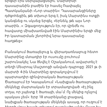
երգեր էին ներկայացնելու: Մարտինի
դասարանին բաժին էր հասել Ռափայել
Պատկանյանի «Նոր տարին»: Դասարանցիները
դժգոհեցին, թե տխուր երգ է, իսկ Մարտինս ոտքի
կանգնեց ու սկսեց երգել. «Երնեկ, թե այս Նոր
տարին…»: Զգացողություն էր, որ վրեժն ու
հավատը միախառնված էին Մարտինիս երգի մեջ:
Իր կատարման շնորհիվ նրա դասարանը
հաղթեց»:
Բանակում ծառայելուց և վերադառնալուց հետո
Մարտինը մտադիր էր ուսումը բուհում
շարունակել: Նա ծնվել է Օշականում, ավարտել է
տեղի Մեսրոպ Մաշտոցի անվան դպրոցը: 2021 թ.-ի
մարտի 4-ին Մարտինը զորակոչվում է
պարտադիր զինվորական ծառայության:
Ծառայում էր Կապանում: «Նախքան ծառայության
մեկնելը մարտական էր տրամադրված. «Էլ ինչ
տղա, որ չպետք է ծառայի, մա՛մ: Ոչ մեկից ոչնչով
պակաս չեմ»: Երբ 18 տարեկանը լրացավ,
նախքան ծառայության մեկնելն ասաց, որ ուզում է
ձեռքի վրա խաչի տեսքով դաջվածք անել: Բայց ես