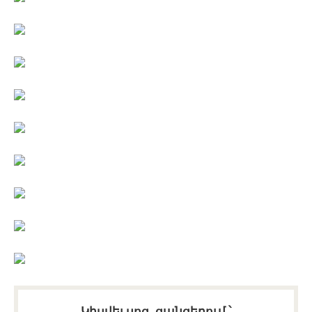
Կիսվել սոց․ ցանցերում ՝