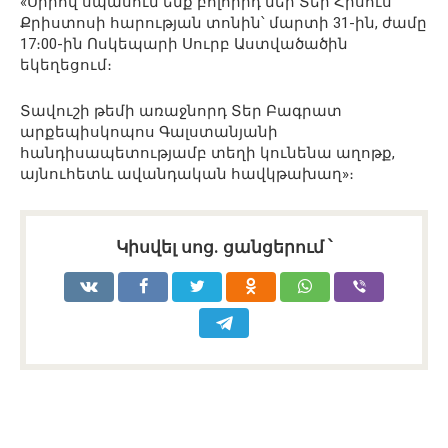
«Սիրով սպասում ենք բոլորիդ մեր Տեր Հիսուս
Քրիստոսի հարության տոնին՝ մարտի 31-ին, ժամը
17։00-ին Ոսկեպարի Սուրբ Աստվածածին
եկեղեցում։
Տավուշի թեմի առաջնորդ Տեր Բագրատ
արքեպիսկոպոս Գալստանյանի
հանդիսապետությամբ տեղի կունենա աղոթք,
այնուհետև ավանդական հավկթախաղ»։
Կիսվել սոց․ ցանցերում ՝