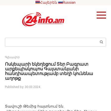
Skip
Հայերեն
Russian
to
content
Search:
Գլխավոր
Ոսկեպարի եկեղեցում Տեր Բագրատ
արքեպիսկոպոս Գալստանյանի
հանդիսապետությամբ տեղի կունենա
աղոթք
Published by:
30.03.2024
Տավուշի Թեմից հայտնում են.