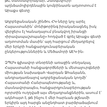
թե, մասնավորաբար, Զանգեզուրի
պղնձամոլիբդենային կոմբինատն աղտոտում է
Արաքս գետը:
Ադրբեջանական շինծու ՀԿ-ները կոչ արել
Հայաստանին՝ մոնիթորինգ իրականացնել, իսկ
վերջերս էլ Կանադայում բնակվող իրանցի
«իրավապաշտպանը» հոդված է գրել Արաքս գետի
աղտոտման մասին՝ այդ հարցում մեղադրելով
մեր երկրի հանքարդյունաբերական
ընկերություններին և Մեծամորի ԱԷԿ-ին։
ԶՊՄԿ գլխավոր տնօրենի առաջին տեղակալ,
Հայաստանի հանքագործների և մետալուրգների
միության նախագահ Վարդան Ջհանյանն,
անդրադառնալով ադրբեջանական կողմի՝
Հայաստանի Հանրապետությանը և,
մասնավորապես, հանքարդյունաբերության
ոլորտին ուղղված այս մեղադրանքներին, ասում է՝
ակնհայտ է, թե ինչու է մեր հարևան թշնամի
երկիրն այդ հարցն անընդհատ բարձրաձայնում: