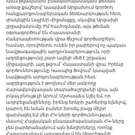
«2022 թվականին բնապահպանական թեման
առաջ քաշելով՝ կապված Արցախում գործող
հանքարդյունաբերական ձեռնարկության հետ,
փակեցին Լաչինի միջանցքը, սկսվեց Արցախի
շրջափակումը: Իմ համոզմամբ, այս թեման
օգտագործում են Հայաստանի
Հանրապետության վրա ճնշում գործադրելու
համար, որովհետև ունեն իր չափերով ոչ պակաս
նավթագազային արդյունաբերություն, որի
ազդեցությունը շատ ավելի մեծ է շրջակա
միջավայրի, այդ թվում՝ Հայաստանի վրա: Իրենց
գործունեությունը Կասպից ծովում՝ կապված
նավթային արդյունաբերության հետ,
ազդեցություն է թողնում մեր ամբողջ
Հարավկովկասյան տարածաշրջանի վրա, այն
լոկալ բնույթ չի կրում: Մշտապես նշել եմ, որ
ադրբեջանցիները, իրենց երկրի շահերից ելնելով,
կարող են նման բաներ խոսել, բայց միշտ
զարմացել եմ մեր ՀԿ-ների գործունեության
մասով: Հայկական բնապահպանական ՀԿ-ները
չեն բարձրաձայնում այն խնդիրները, որոնք
Հայաստանում առաջանում են Ադրբեջանի