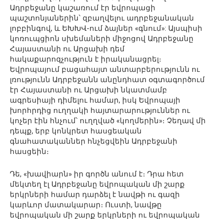
Ադրբեջանը կաշառում էր եվրոպացի
պաշտոնյաներին՝ զբաղվելու ադրբեջանական
լոբբինգով, և ԵԽԽՎ-ում ձայներ «գնում»: Այսպիսի
կոռուպցիոն սխեմաների միջոցով Ադրբեջանը
Հայաստանի ու Արցախի դեմ
հակաքարոզչություն է իրականացրել։
Եվրոպայում բացահայտ անտարբերությունն ու
լռությունն Ադրբեջանն անընդհատ օգտագործում
էր Հայաստանի ու Արցախի նկատմամբ
ագրեսիայի դիմելու համար, իսկ Եվրոպայի
խորհրդից ուղղակի հայտարարություններ ու
կոչեր էին հնչում՝ ուղղված «կողմերին»։ Չեղավ մի
դեպք, երբ կոնկրետ հասցեական
գնահատականներ հնչեցվեին Ադրբեջանի
հասցեին։
Դե, «խավիարն» իր գործն անում է։ Դրա հետ
մեկտեղ էլ Ադրբեջանը եվրոպական մի շարք
երկրների համար դարձել է նավթի ու գազի
կարևոր մատակարար։ Ուստի, նավթը
եվրոպական մի շարք երկրների ու եվրոպական