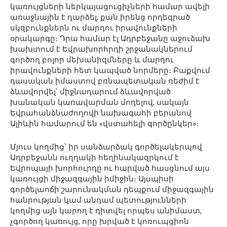
կառույցների ներկայացուցիչների համար ավելի
առաջնային է դարձել, քան իրենց որդեգրած
սկզբունքներն ու մարդու իրավունքների
օրակարգը։ Դրա համար էլ Ադրբեջանը աջուձախ
խախտում է Եվրախորհրդի շրջանակներում
գործող բոլոր մեխանիզմները և մարդու
իրավունքների հետ կապված նորմերը։ Բաքվում
դասական իմաստով բռնապետական ռեժիմ է
ձևավորվել՝ միջնադարում ձևավորված
խանական կառավարման մոդելով, սակայն
Եվրահանձնաժողովի նախագահի բերանով
Ալիևին համարում են «վստահելի գործընկեր»։
Մյուս կողմից՝ իր սանձարձակ գործելակերպով
Ադրբեջանն ուղղակի հեղինակազրկում է
Եվրոպայի խորհուրդը ու հարված հասցնում այս
կառույցի միջազգային իմիջին։ Այսպիսի
գործելաոճի շարունակման դեպքում միջազգային
հանրության կամ անդամ պետությունների
կողմից այն կարող է դիտվել որպես անիմաստ,
չգործող կառույց, որը խրված է կոռուպցիոն