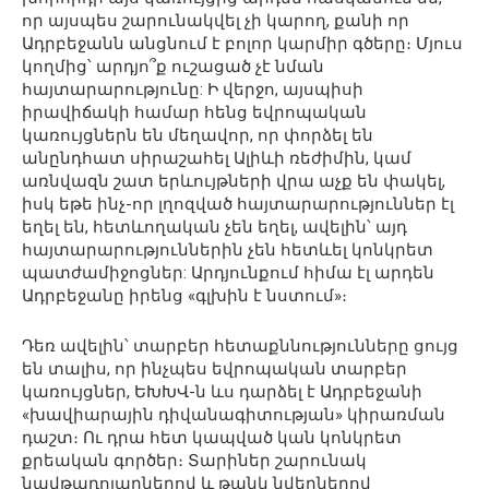
որ այսպես շարունակվել չի կարող, քանի որ
Ադրբեջանն անցնում է բոլոր կարմիր գծերը։ Մյուս
կողմից՝ արդյո՞ք ուշացած չէ նման
հայտարարությունը: Ի վերջո, այսպիսի
իրավիճակի համար հենց եվրոպական
կառույցներն են մեղավոր, որ փորձել են
անընդհատ սիրաշահել Ալիևի ռեժիմին, կամ
առնվազն շատ երևույթների վրա աչք են փակել,
իսկ եթե ինչ-որ լղոզված հայտարարություններ էլ
եղել են, հետևողական չեն եղել, ավելին՝ այդ
հայտարարություններին չեն հետևել կոնկրետ
պատժամիջոցներ: Արդյունքում հիմա էլ արդեն
Ադրբեջանը իրենց «գլխին է նստում»։
Դեռ ավելին՝ տարբեր հետաքննությունները ցույց
են տալիս, որ ինչպես եվրոպական տարբեր
կառույցներ, ԵԽԽՎ-ն ևս դարձել է Ադրբեջանի
«խավիարային դիվանագիտության» կիրառման
դաշտ։ Ու դրա հետ կապված կան կոնկրետ
քրեական գործեր։ Տարիներ շարունակ
նավթադոլարներով և թանկ նվերներով