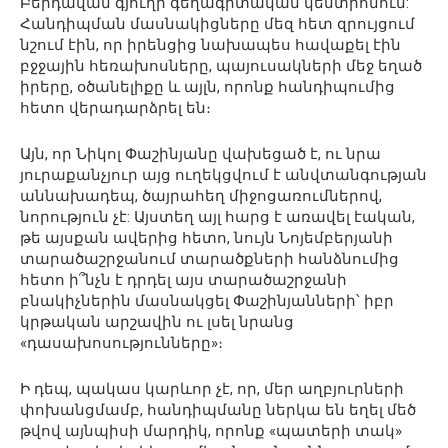
Բերդավան գյուղի գեղագիտական կենտրոնում:
Հանդիպման մասնակիցները մեզ հետ զրույցում
նշում էին, որ իրենցից նախապես հավաքել էին
բջջային հեռախոսները, պայուսակների մեջ եղած
իրերը, օծանելիքը և այլն, որոնք հանդիպումից
հետո վերադարձրել են։
Այն, որ Նիկոլ Փաշինյանը վախեցած է, ու նրա
յուրաքանչյուր այց ուղեկցվում է անվտանգության
աննախադեպ, ծայրահեղ միջոցառումներով,
նորություն չէ: Այստեղ այլ հարց է առավել էական,
թե այսքան ավերից հետո, նույն Նոյեմբերյանի
տարածաշրջանում տարածքների հանձնումից
հետո ի՞նչն է դրդել այս տարածաշրջանի
բնակիչներին մասնակցել Փաշինյանների՝ իբր
կրթական արշավին ու լսել նրանց
«դասախոսությունները»։
Ի դեպ, պակաս կարևոր չէ, որ, մեր աղբյուրների
փոխանցմամբ, հանդիպմանը ներկա են եղել մեծ
թվով այնպիսի մարդիկ, որոնք «պատերի տակ»