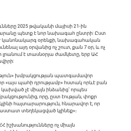
ները 2025 թվականի մայիսի 21-ին
արանը պետք է նոր նախագահ ընտրի: Ըստ
Ժ կանոնակարգ օրենքի, նախագահական
նենալ այդ օրվանից ոչ շուտ, քան 7 օր, և ոչ
սօր լրանում է տասնօրյա ժամկետը, երբ ԱՀ
վիրի:
ություն» խմբակցության պատգամավոր
որ «այս պահի դրությամբ» հստակ որևէ բան
ը կախված չէ միայն ինձանից՝ որպես
կցությունից, որը, ըստ էության, փոքր
 կլինի հայտարարություն, հնարավոր է, որ
ն հաստատ տեղեկացված կլինեք»։
ՀՀ իշխանությունները ոչ միայն