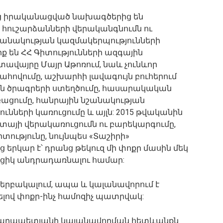
ից իրականացված նախագծերից են
ուշարձանների վերականգնումն ու
նակության կազմակերպությունների
իք են ՀՀ Գիտությունների ազգային
ավայրը Մայր Աթոռում, նաև չունևոր
ովումը, աշխարհի լավագույն բուհերում
ան ծրագրերի ստեղծումը, հասարակական
ացումը, հանրային նշանակության
ունների կառուցումը և այլն: 2015 թվականին
տայի վերակառուցումն ու բարեկարգումը,
տությունը, նույնպես «Տաշիրի»
րկար է՝ դրանց թեկուզ մի փոքր մասին մեկ
ւցիկ անդրադառնալու համար:
ձերբակալում, ապա և կալանավորում է
լով փոքր-ինչ համոզիչ պատրվակ:
՝ Կարապետյանի կալանավորման հետևանքն