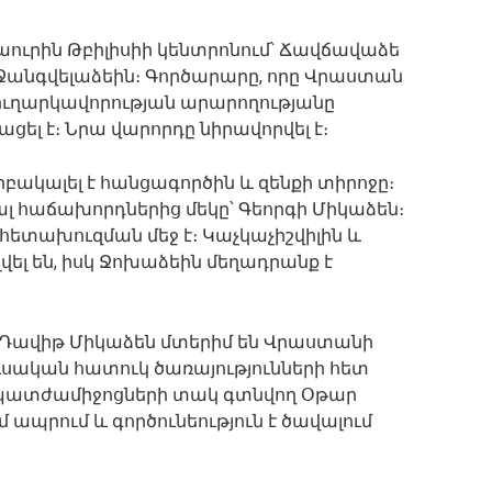
լաուրին Թբիլիսիի կենտրոնում՝ Ճավճավաձե
 Ջանգվելաձեին։ Գործարարը, որը Վրաստան
 հուղարկավորության արարողությանը
ցել է։ Նրա վարորդը նիրավորվել է։
րբակալել է հանցագործին և զենքի տիրոջը։
ալ հաճախորդներից մեկը՝ Գեորգի Միկաձեն։
հետախուզման մեջ է։ Կաչկաչիշվիլին և
ել են, իսկ Ջոխաձեին մեղադրանք է
ին և Դավիթ Միկաձեն մտերիմ են Վրաստանի
սական հատուկ ծառայությունների հետ
 պատժամիջոցների տակ գտնվող Օթար
ապրում և գործունեություն է ծավալում