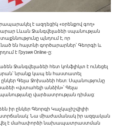
ապարակել է ազդեցիկ «օրենքով գող»
ործարար Լևան Ջանգվելաձեի սպանության
աքննությունը պնդում է, որ
նած են հայտնի գործարարներ՝ Գեորգի և
ւմ է Грузия Online-ը:
աձեն Ջանգվելաձեի հետ կոնֆլիկտ է ունեցել
ել նրան՝ նրանք կապ են հաստատել
ընկեր Գելա Ջոխաձեի հետ: Սպանությունը
աձեի «վստահելի անձին»՝ Գելա
է սպանությանը վարձատրության դիմաց:
ն իր ընկեր Գեորգի Կաչկաչիշվիլիի
 19 ատրճանակ: Նա միաժամանակ իր ազգական
ավել է մահափորձի նախապատրաստման