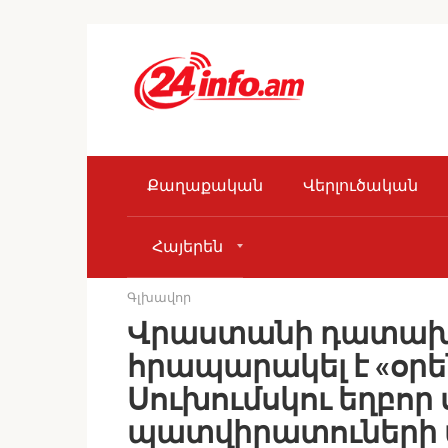
Skip
to
content
Քաղաքական
Վերլուծական
Հայերեն
Գլխավոր
Վրաստանի դատախա
հրապարակել է «օրե
Սուխումսկու եղբոր
պատվիրատուների 