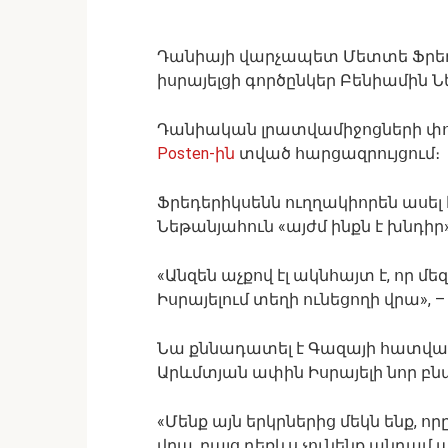
Դանիայի վարչապետ Մետտե Ֆրեդե
իսրայելցի գործընկեր Բենիամին Ն
Դանիական լրատվամիջոցների փոխ
Posten-ին
տված հարցազրույցում։
Ֆրեդերիկսենն ուղղակիորեն ասել 
Նեթանյահուն «այժմ ինքն է խնդիր»
«Անզեն աչքով էլ ակնհայտ է, որ մ
Իսրայելում տեղի ունեցողի վրա», 
Նա քննադատել է Գազայի հատվա
Արևմտյան ափին Իսրայելի նոր բ
«Մենք այն երկրներից մեկն ենք, որ
վրա, բայց դեռևս չունենք անդամ պ