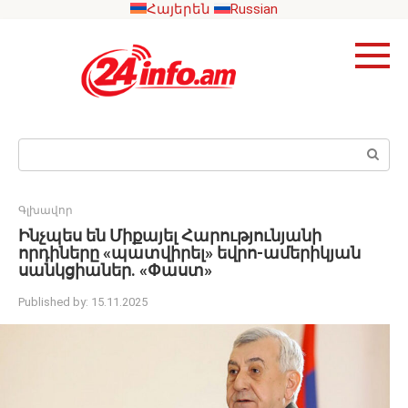
Skip
Հայերեն
Russian
to
content
Search:
Գլխավոր
Ինչպես են Միքայել Հարությունյանի
որդիները «պատվիրել» եվրո-ամերիկյան
սանկցիաներ. «Փաստ»
Published by:
15.11.2025