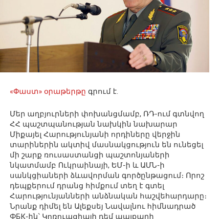
«Փաստ» օրաթերթը
գրում է.
Մեր աղբյուրների փոխանցմամբ, ՌԴ-ում գտնվող
ՀՀ պաշտպանության նախկին նախարար
Միքայել Հարությունյանի որդիները վերջին
տարիներին ակտիվ մասնակցություն են ունեցել
մի շարք ռուսաստանցի պաշտոնյաների
նկատմամբ Ուկրաինայի, ԵՄ-ի և ԱՄՆ-ի
սանկցիաների ձևավորման գործընթացում։ Որոշ
դեպքերում դրանց հիմքում տեղ է գտել
Հարությունյանների անձնական հաշվեհարդարը։
Նրանք դիմել են Ալեքսեյ Նավալնու հիմնադրած
ФБК-ին՝ Կոռուպցիայի դեմ պայքարի