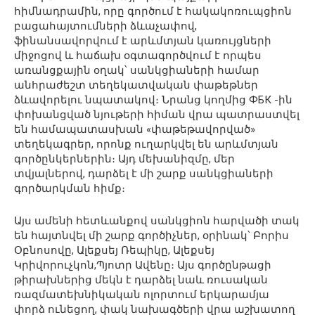
հիմնադրամին, որը գործում է հակակոռուպցիոն
բացահայտումների ձևաչափով,
ֆինանսավորվում է արևմտյան կառույցների
միջոցով և հաճախ օգտագործվում է որպես
առանցքային օղակ՝ սանկցիաների համար
անհրաժեշտ տեղեկատվական փաթեթներ
ձևավորելու նպատակով։ Նրանց կողմից ФБК -ին
փոխանցված նյութերի հիման վրա պատրաստվել
են համապատասխան «փաթեթավորված»
տեղեկագրեր, որոնք ուղարկվել են արևմտյան
գործընկերներին։ Այդ մեխանիզմը, մեր
տվյալներով, դարձել է մի շարք սանկցիաների
գործարկման հիմք։
Այս ամենի հետևանքով սանկցիոն հարվածի տակ
են հայտնվել մի շարք գործիչներ, օրինակ՝ Բորիս
Օբնոսովը, Ալեքսեյ Ռեպիկը, Ալեքսեյ
Կրիվորուչկոն,Պյոտր Ավենը։ Այս գործընթացի
թիրախներից մեկն է դարձել նաև ռուսական
ռազմատեխնիկական ոլորտում երկարամյա
փորձ ունեցող, փակ նախագծերի վրա աշխատող