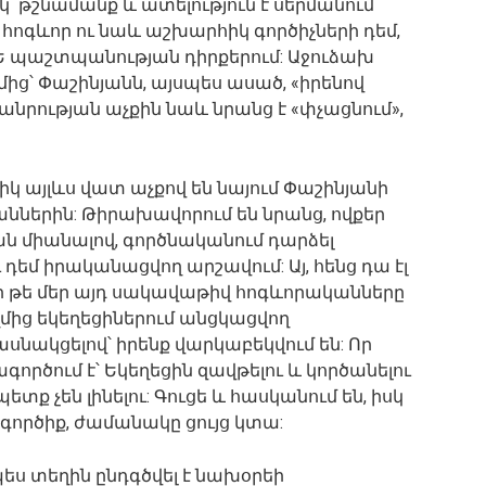
կ՝ թշնամանք և ատելություն է սերմանում
 հոգևոր ու նաև աշխարհիկ գործիչների դեմ,
Ե պաշտպանության դիրքերում: Աջուձախ
ղմից՝ Փաշինյանն, այսպես ասած, «իրենով
անրության աչքին նաև նրանց է «փչացնում»,
իկ այլևս վատ աչքով են նայում Փաշինյանի
ներին: Թիրախավորում են նրանց, ովքեր
րան միանալով, գործնականում դարձել
 դեմ իրականացվող արշավում: Այ, հենց դա էլ
ր թե մեր այդ սակավաթիվ հոգևորականները
ղմից եկեղեցիներում անցկացվող
նակցելով՝ իրենք վարկաբեկվում են: Որ
ործում է՝ Եկեղեցին զավթելու և կործանելու
տք չեն լինելու: Գուցե և հասկանում են, իսկ
 գործիք, ժամանակը ցույց կտա:
նչպես տեղին ընդգծվել է նախօրեի