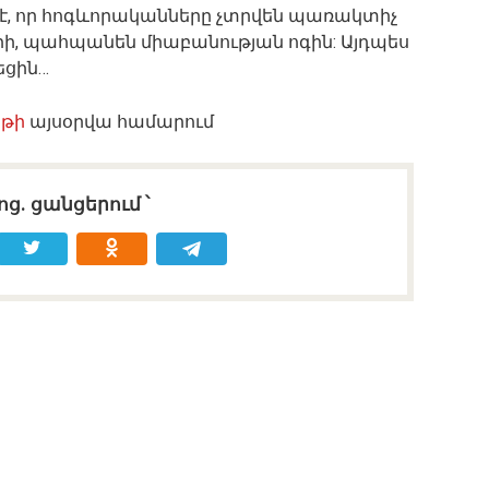
 է, որ հոգևորականները չտրվեն պառակտիչ
րի, պահպանեն միաբանության ոգին: Այդպես
եցին…
րթի
այսօրվա համարում
ոց․ ցանցերում ՝