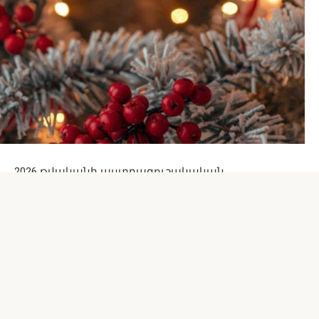
2026 թվականի աստղագուշակական
կոնֆիգուրացիան հատկապես բարենպաստ է
Ցուլի, Կարիճի և Ջրհոսի համար, բայց
յուրաքանչյուր կենդանակերպի նշան կգտնի իր
«հաջողության խորշը»։
Ցուլը նյութական կայունության նշան է. նրանց
սպասում են անսպասելի եկամուտներ, եկամտի
աճ և անձնական կյանքում ներդաշնակություն։
Կարիճը փոխակերպման նշան է. ներքին ուժը