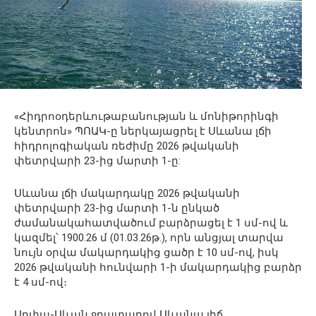
«Հիդրոօդերևութաբանության և մոնիթորինգի
կենտրոն» ՊՈԱԿ-ը ներկայացրել է Սևանա լճի
հիդրոլոգիական ռեժիմը 2026 թվականի
փետրվարի 23-ից մարտի 1-ը:
Սևանա լճի մակարդակը 2026 թվականի
փետրվարի 23-ից մարտի 1-ն ընկած
ժամանակահատվածում բարձրացել է 1 սմ-ով և
կազմել՝ 1900.26 մ (01.03.26թ․), որն անցյալ տարվա
նույն օրվա մակարդակից ցածր է 10 սմ-ով, իսկ
2026 թվականի հունվարի 1-ի մակարդակից բարձր
է 4 սմ-ով։
Արփա-Սևան ջրատարով Սևանա լիճ