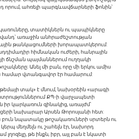
նդ որում, ահռելի պարգևավճարների ֆոնին՝
թոշակառուները, տատիկներն ու պապիկները
ավանդ՝ առաջին անհրաժեշտության
ային թանկացումների խորապատկերում:
 ընդդիմադիր հիմնական ուժերի, հանրային
ի ճնշման պայմաններում ուղղակի
ակները: Անել մի բան, որը մի երկու ամիս
 համար վտանգավոր էր համարում:
ի թեմայի տակ» է մնում, նախօրեին «արագի
տրություններում ՔՊ-ի վարչապետի
 իր կարկառուն զինակից, առայժմ՝
երի նախարար Արսեն Թորոսյանի հետ:
ն բուն նպատակը թոշակառուների սրտերն ու
կերպ մեղմելն ու շահելն էր, նախորդ
լղոզելը, թե ինքն, իբր, այլ բան է նկատի