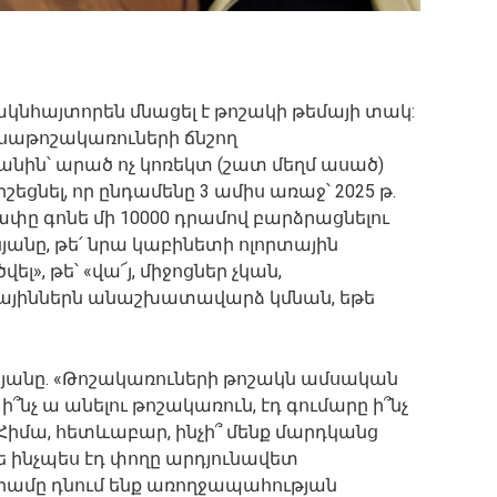
ակնհայտորեն մնացել է թոշակի թեմայի տակ:
նսաթոշակառուների ճնշող
անին՝ արած ոչ կոռեկտ (շատ մեղմ ասած)
եցնել, որ ընդամենը 3 ամիս առաջ՝ 2025 թ.
ափը գոնե մի 10000 դրամով բարձրացնելու
անը, թե՛ նրա կաբինետի ոլորտային
», թե՝ «վա՜յ, միջոցներ չկան,
ետայիններն անաշխատավարձ կմնան, եթե
նյանը. «Թոշակառուների թոշակն ամսական
ի՞նչ ա անելու թոշակառուն, էդ գումարը ի՞նչ
… Հիմա, հետևաբար, ինչի՞ մենք մարդկանց
թե ինչպես էդ փողը արդյունավետ
դրամը դնում ենք առողջապահության