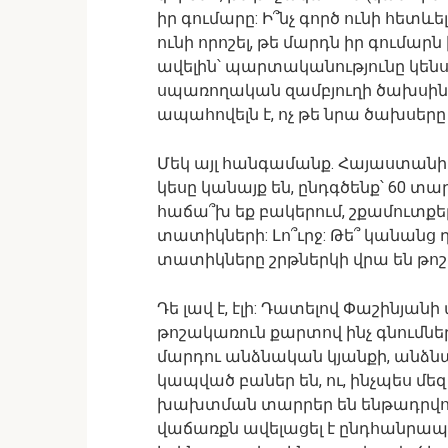
իր գումարը: Ի՞նչ գործ ունի հետևել
ունի որոշել, թե մարդն իր գումար
ավելին՝ պարտականությունը կեն
սպառողական զամբյուղի ծախս
ապահովելն է, ոչ թե նրա ծախսերը 
Մեկ այլ հանգամանք. Հայաստանի
կեսը կանայք են, ընդգծենք՝ 60 տար
հաճա՞խ եք բակերում, շքամուտքե
տատիկների: Լո՞ւրջ: Թե՞ կանանց դե
տատիկները շրթներկի վրա են թոշ
Դե լավ է, էլի: Դատելով Փաշինյանի
թոշակառուն քարտով ինչ գնումներ 
մարդու անձնական կյանքի, անձն
կապված բաներ են, ու, ինչպես մեզ
խախտման տարրեր են ենթադրվում:
վաճառքն ավելացել է ընդհանրապես