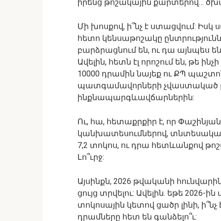
իրենց թոշակային քարտերով… ծխախո
Մի խոսքով, ի՞նչ է ստացվում: Իսկ 
հետո կենսաթոշակը ընտրությունն
բարձրացնում են, ու դա այնպես են
Ավելին, հետն էլ որոշում են, թե ի
10000 դրամին նայեք ու ՔՊ պաշտ
պատգամավորների չվաստակած 
ինքնապարգևավճարներին:
Ու, հա, հետաքրքիր է, որ Փաշինյա
կանխատեսումներով, տնտեսական աճ
7,2 տոկոս, ու դրա հետևանքով թո
Լո՞ւրջ:
Այսինքն, 2026 թվականի հունվարին
ցույց տրվելու: Ավելին. եթե 202
տոկոսային կետով ցածր լինի, ի՞նչ
դրամները հետ են գանձելո՞ւ: