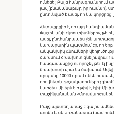
ունեցել: Բայց հանրագումարում ավ
լավ (բնականաբար, իր համար), ս
ընդունված է ասել, որ նա կորցրեց 
Հետաքրքիր է, որ այդ հանդիպմա
Փաշինյանի «կռուտիտները», թե ինչ
ասել, ընդհանրապես չեն արտացոլ
նախարարին պատմում էր, որ երբ 
անկանխիկ գնումների վերլուծությո
ծախսում ծխախոտ գնելու վրա: Ու 
հանգամանքից ու որոշել, թե՝ էլ ի
ծխախոտի վրա են ծախսում: Ավելի
գրպանը 10000 դրամ դնեն ու ասեն,
որովհետև թոշակառուները չգիտեն, 
կարծես, մի երևելի թիվ է, էլի): 
փաշինյանական «մտավարժանքնե
Բայց այստեղ առաջ է գալիս ամենա
գործն է, թե թոշակառուն (կամ որ