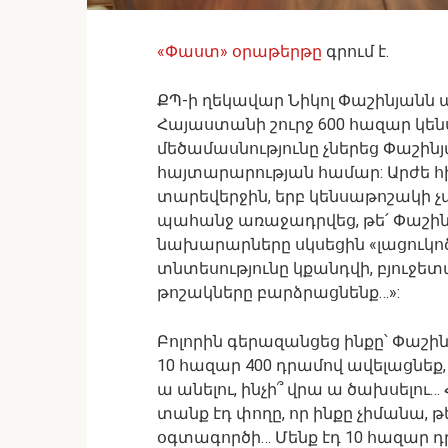
«Փաստ» օրաթերթը
գրում է.
ՔՊ-ի ղեկավար Նիկոլ Փաշինյանն 
Հայաստանի շուրջ 600 հազար կե
մեծամասնությունը չներեց Փաշինյ
հայտարարության համար: Արժե հիշ
տարեվերջին, երբ կենսաթոշակի չ
պահանջ առաջադրվեց, թե՛ Փաշինյ
նախարարները սկսեցին «լացուկոծվել
տնտեսությունը կքանդվի, բյուջ
թոշակները բարձրացնենք…»:
Բոլորին գերազանցեց ինքը՝ Փաշի
10 հազար 400 դրամով ավելացնեք, 
ա անելու, ինչի՞ վրա ա ծախսելու
տանք էդ փողը, որ ինքը չիմանա, 
օգտագործի… Մենք էդ 10 հազար 