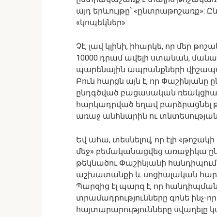
այդ երևույթը՝ «ընտրաթոշառք»: Ը
«կոպեկներ»:
Չէ, լավ կլինի, իհարկե, որ մեր 
10000 դրամ ավելի ստանան, ման
պարենային ապրանքների վիշապ
Բուն հարցն այն է, որ Փաշինյանը
ընդգծված բացասական ռեակցիայ
հարկադրված եղավ բարձրացնել թոշ
առաջ անհնարին ու տնտեսության
Եվ ահա, տեսնելով, որ էլի «թոշակ
մեջ» բեմականացվեց առաջիկա ըն
թեկնածու Փաշինյանի հանդիպումն
աշխատանքի և սոցիալական հարց
Պարզից էլ պարզ է, որ հանդիպմա
տրամադրությունները գոնե ինչ-որ 
հայտարարությունները սվաղելը կամ 