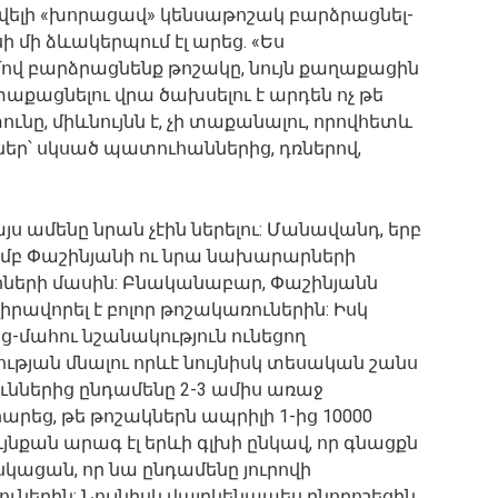
վելի «խորացավ» կենսաթոշակ բարձրացնել-
ի մի ձևակերպում էլ արեց. «Ես
մով բարձրացնենք թոշակը, նույն քաղաքացին
աքացնելու վրա ծախսելու է արդեն ոչ թե
 տունը, միևնույնն է, չի տաքանալու, որովհետև
եր՝ սկսած պատուհաններից, դռներով,
յս ամենը նրան չէին ներելու: Մանավանդ, երբ
մբ Փաշինյանի ու նրա նախարարների
երի մասին: Բնականաբար, Փաշինյանն
վիրավորել է բոլոր թոշակառուներին: Իսկ
-մահու նշանակություն ունեցող
ության մնալու որևէ նույնիսկ տեսական շանս
ուններից ընդամենը 2-3 ամիս առաջ
րեց, թե թոշակներն ապրիլի 1-ից 10000
ւյնքան արագ էլ երևի գլխի ընկավ, որ գնացքն
ասկացան, որ նա ընդամենը յուրովի
ներին: Նույնիսկ վայրկենապես բնորոշեցին