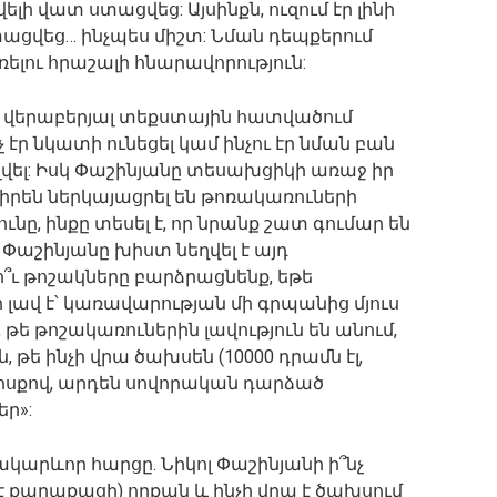
ելի վատ ստացվեց: Այսինքն, ուզում էր լինի
տացվեց… ինչպես միշտ: Նման դեպքերում
լռելու հրաշալի հնարավորություն:
ն վերաբերյալ տեքստային հատվածում
 էր նկատի ունեցել կամ ինչու էր նման բան
վել: Իսկ Փաշինյանը տեսախցիկի առաջ իր
իրեն ներկայացրել են թոռակառուների
ւնը, ինքը տեսել է, որ նրանք շատ գումար են
Փաշինյանը խիստ նեղվել է այդ
նչո՞ւ թոշակները բարձրացնենք, եթե
 լավ է՝ կառավարության մի գրպանից մյուս
 թե թոշակառուներին լավություն են անում,
թե ինչի վրա ծախսեն (10000 դրամն էլ,
Մի խոսքով, արդեն սովորական դարձած
ր»:
կարևոր հարցը. Նիկոլ Փաշինյանի ի՞նչ
ևէ քաղաքացի) որքան և ինչի վրա է ծախսում