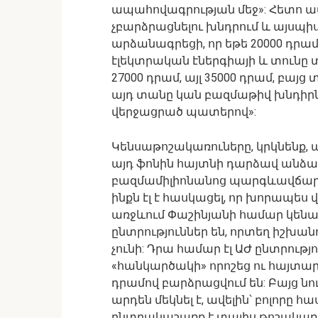
ապահովագրության մեջ»: Հետո ա
չբարձրացնելու խնդրում և այսպիս
արձանագրեցի, որ եթե 20000 դրա
էլեկտրական էներգիայի և տունը տ
27000 դրամ, այլ 35000 դրամ, բայց
այդ տանը կան բազմաթիվ խնդիրն
վերջացրած պատերով»:
Կենսաթոշակառուները, կրկնենք, ա
այդ ֆոնին հայտնի դարձավ անձա
բազմամիլիոնանոց պարգևավճարն
ինքն էլ է հասկացել, որ խորապես 
առջևում Փաշինյանի համար կենաց
ընտրություններ են, որտեղ իշխան
չունի: Դրա համար էլ ԱԺ ընտրությ
«հանկարծակի» որոշեց ու հայտարա
դրամով բարձրացվում են: Բայց նո
արդեն մեկնել է, ավելին՝ բոլորը հ
ընտրակաշառք է տալիս թոշակառու