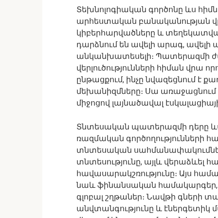
Տեխնոլոգիական գործոնը ևս հիմնա
արհեստական բանականության վր
կիբերհարվածները և տեղեկատվ
դարձնում են ավելի արագ, ավելի 
անկանխատեսելի։ Պատերազմի 
վերլուծությունների հիման վրա որ
ընթացքում, ինչը նվազեցնում է
մեխանիզմները։ Սա առաջացնում
միջոցով լայնածավալ էսկալացիա
Տնտեսական պատերազմի դերը ևս
ռազմական գործողությունների հ
տնտեսական սահմանափակումները
տնտեսությունը, այլև վերաձևել
հավասարակշռությունը։ Այս հա
նաև ֆինանսական համակարգեր,
գլոբալ շղթաներ։ Նավթի գների տ
անվտանգությունը և էներգետի