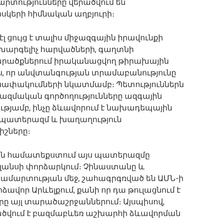
արտությունները վերածվում են
կերի հիմնական աղբյուրի։
 էլ ցույց է տալիս միջազգային իրավունքի
խարգելիչ հարվածների, գաղտնի
 տարածքներում իրականացվող թիրախային
իս, որ անվտանգության տրամաբանությունը
նափակումների նկատմամբ։ Պետություններն
ազմական գործողությունները ազգային
ւթյամբ, ինչը ձևավորում է նախադեպային
 պատերազմ և խաղաղություն
շները։
յան համատեքստում այս պատերազմը
բալանսի փորձարկում։ Չինաստանը և
կամարտության մեջ, շահագրգռված են ԱՄՆ-ի
ավոր Արևելքում, քանի որ դա թուլացնում է
ը այլ տարածաշրջաններում։ Այսպիսով,
րածվում է բազմաբևեռ աշխարհի ձևավորման