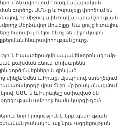
յունքում ձևավորվում է ռազմավարական
պման գործիք։ ԱՄՆ-ը և Իսրայելը փորձում են
անալով, որ միջուկային հավասարակշռության
ողջ Մերձավոր Արևելքը։ Սա ցույց է տալիս,
ը հաճախ լինելու են ոչ թե միջուկային
ռքբերման հնարավորության շուրջ։
ւթյուն է պատերազմի ապակենտրոնացումը։
ական բախման գնում, փոխարենն
ն գործընկերների և զինված
 մինչև Եմեն և Իրաք։ Այսպիսով, ստեղծվում
 հակառակորդի վրա ճնշումը իրականացվում
րով։ ԱՄՆ-ն և Իսրայելը ստիպված են
 ազդեցության ամբողջ համակարգի դեմ։
րում նոր իրողություն է, երբ պետության
ն սեփական բանակով, այլ նրա ազդեցության