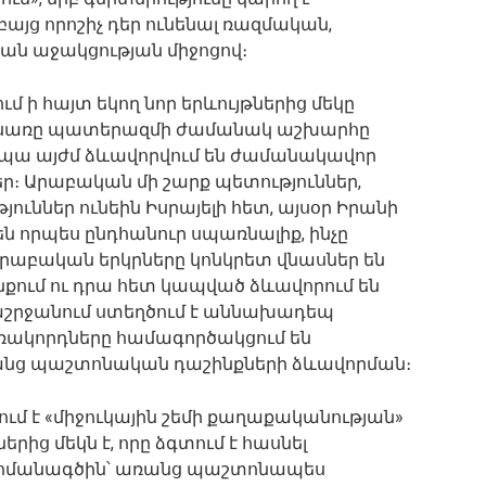
այց որոշիչ դեր ունենալ ռազմական,
ն աջակցության միջոցով։
մ ի հայտ եկող նոր երևույթներից մեկը
Եթե սառը պատերազմի ժամանակ աշխարհը
ապա այժմ ձևավորվում են ժամանակավոր
ր։ Արաբական մի շարք պետություններ,
ւններ ունեին Իսրայելի հետ, այսօր Իրանի
են որպես ընդհանուր սպառնալիք, ինչը
։ Արաբական երկրները կոնկրետ վնասներ են
նքում ու դրա հետ կապված ձևավորում են
աշրջանում ստեղծում է աննախադեպ
ռակորդները համագործակցում են
անց պաշտոնական դաշինքների ձևավորման։
մ է «միջուկային շեմի քաղաքականության»
երից մեկն է, որը ձգտում է հասնել
սահմանագծին՝ առանց պաշտոնապես