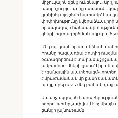
միջուկային զենք ունենալու։ Արդ
անորոշություն, որը դառնում է զս
կանխել այդ շեմի հատումը՝ հասկ
փոփոխությունը կվերաձևավորի ամբ
որ ապագայի հակամարտություններ
զենքի օգտագործման, այլ դրա ձե
Մեկ այլ կարևոր առանձնահատկո
Իրանը հազվադեպ է ուղիղ ռազմ
օգտագործում է տարածաշրջանայի
խմբավորումների ցանց՝ Լիբանանից
է «ցանցային պատերազմ», որտեղ
է միաժամանակ մի քանի ճակատնե
պայքարել ոչ թե մեկ բանակի, այլ
Սա միջազգային հարաբերություննե
հզորությունը չափվում է ոչ միայ
ցանցի լայնությամբ։