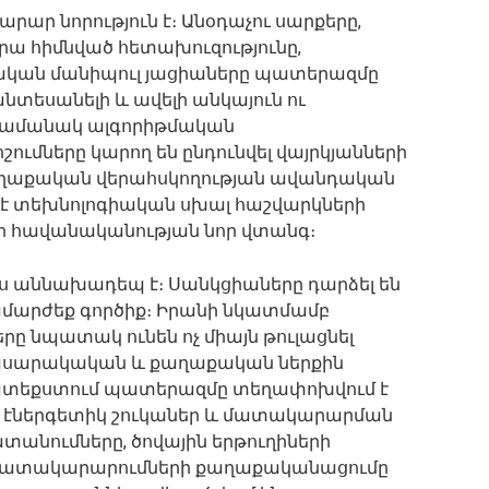
րար նորություն է։ Անօդաչու սարքերը,
ա հիմնված հետախուզությունը,
ական մանիպուլ յացիաները պատերազմը
անտեսանելի և ավելի անկայուն ու
ժամանակ ալգորիթմական
ոշումները կարող են ընդունվել վայրկյանների
 քաղաքական վերահսկողության ավանդական
 է տեխնոլոգիական սխալ հաշվարկների
յի հավանականության նոր վտանգ։
 աննախադեպ է։ Սանկցիաները դարձել են
ամարժեք գործիք։ Իրանի նկատմամբ
 նպատակ ունեն ոչ միայն թուլացնել
 հասարակական և քաղաքական ներքին
մատեքստում պատերազմը տեղափոխվում է
 էներգետիկ շուկաներ և մատակարարման
ատանումները, ծովային երթուղիների
կ մատակարարումների քաղաքականացումը