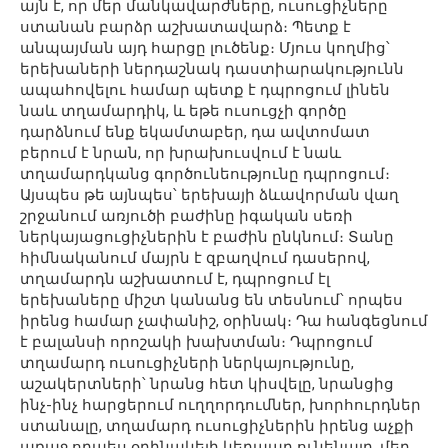
այն է, որ մեր մանկավարժները, ուսուցիչները
ստանան բարձր աշխատավարձ։ Պետք է
անպայման այդ հարցը լուծենք։ Մյուս կողմից՝
երեխաների ներդաշնակ դաստիարակությունն
ապահովելու համար պետք է դպրոցում լինեն
նաև տղամարդիկ, և եթե ուսուցչի գործը
դարձնում ենք եկամտաբեր, դա ավտոմատ
բերում է նրան, որ խրախուսվում է նաև
տղամարդկանց գործունեությունը դպրոցում։
Այսպես թե այնպես՝ երեխայի ձևավորման վաղ
շրջանում առյուծի բաժինը իգական սեռի
ներկայացուցիչներին է բաժին ընկնում։ Տանը
հիմնականում մայրն է զբաղվում դասերով,
տղամարդն աշխատում է, դպրոցում էլ
երեխաները միշտ կանանց են տեսնում՝ որպես
իրենց համար չափանիշ, օրինակ։ Դա հանգեցնում
է բալանսի որոշակի խախտման։ Դպրոցում
տղամարդ ուսուցիչների ներկայությունը,
աշակերտների՝ նրանց հետ կիսվելը, նրանցից
ինչ-ինչ հարցերում ուղղորդումներ, խորհուրդներ
ստանալը, տղամարդ ուսուցիչներին իրենց աչքի
առաջ որպես օրինակելի կերպար ունենալը, մեր