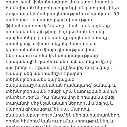
գիտության ֆինանսավորումը պետք է հասցնել
համախառն ներքին արդյունքի մեկ տոկոսի, ինչը
Հայաստանի Հանրապետությունում պակաս է 0,3
տոկոսից։ Եռապատկելով գիտության
ֆինանսավորումը՝ պետք է նաև ավելացնենք
գիտնականների թիվը, ինչպես նաև նրանց
պայմանները բարելավենք, որպեսզի նրանք
առանց այլ աշխատանքներ կատարելու
կենտրոնանան միայն գիտության վրա։
Ընդհանուր առմամբ, հասարակությանը
հասկանալի է դառնում մեր այն մոտեցումը, որ
այս խեղճ ու թշվառ, թույլ վիճակից դուրս գալու
համար մեզ անհրաժեշտ է բարձր
տեխնոլոգիապես զարգացած
ռազմապաշտպանական համակարգ՝ բանակ, և
տեխնոլոգիական հենքի վրա կառուցված ամուր
տնտեսություն։ Դա հնարավոր է իրականացնել
տաղանդի մեջ նշանակալի ներդրում անելով, և
մարդիկ գիտակցում են սա։ Մարդիկ,
բնականաբար, ողջունում են մեր գաղափարները,
որոնց հիմքում կան ուսումնասիրություններ, և
որոնց ուղեկցում են մեր համապատասխան