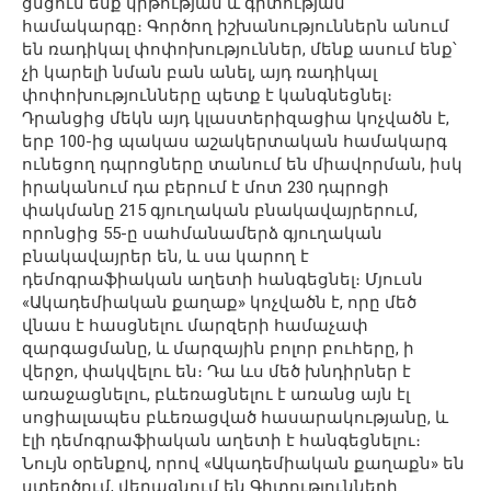
ցնցում ենք կրթության և գիտության
համակարգը։ Գործող իշխանություններն անում
են ռադիկալ փոփոխություններ, մենք ասում ենք՝
չի կարելի նման բան անել, այդ ռադիկալ
փոփոխությունները պետք է կանգնեցնել։
Դրանցից մեկն այդ կլաստերիզացիա կոչվածն է,
երբ 100-ից պակաս աշակերտական համակարգ
ունեցող դպրոցները տանում են միավորման, իսկ
իրականում դա բերում է մոտ 230 դպրոցի
փակմանը 215 գյուղական բնակավայրերում,
որոնցից 55-ը սահմանամերձ գյուղական
բնակավայրեր են, և սա կարող է
դեմոգրաֆիական աղետի հանգեցնել։ Մյուսն
«Ակադեմիական քաղաք» կոչվածն է, որը մեծ
վնաս է հասցնելու մարզերի համաչափ
զարգացմանը, և մարզային բոլոր բուհերը, ի
վերջո, փակվելու են։ Դա ևս մեծ խնդիրներ է
առաջացնելու, բևեռացնելու է առանց այն էլ
սոցիալապես բևեռացված հասարակությանը, և
էլի դեմոգրաֆիական աղետի է հանգեցնելու։
Նույն օրենքով, որով «Ակադեմիական քաղաքն» են
ստեղծում, վերացնում են Գիտությունների