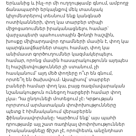
Երևանից և ինչ-որ մի ուղղությամբ գնում, ամբողջ
ճանապարհի երկայնքով մեկ տասնյակ
կիլոմետրերով տեսնում ենք կանգնած
ոստիկանների, փող կա տարբեր տիպի
միջոցառումներ իրականացնելու համար՝
վարչապետի պահուստային ֆոնդի հաշվին,
խոսքը միլիարդավոր դրամների մասին է, փող կա
պարգևավճարներ տալու համար, փող կա
անիմաստ գործուղումներ կազմակերպելու
համար, որոնց մասին հասարակությունն այդպես
էլ հաշվետվություններ չի ստանում, չի
հասկանում՝ այդ մեծ փողերը ո՞ւր են գնում,
որտե՞ղ են ծախսվում։ Այսպիսով՝ տարբեր
բաների համար փող կա, բայց ռազմավարական
նշանակություն ունեցող հարցերի համար փող
չկա։ Դա ընդունելի մոտեցում չէ։ Կրթության
ոլորտում արմատական փոփոխությունները
պետք է հիմնականում վերաբերեն
ֆինանսավորմանը։ Կարծում ենք՝ այս պահի
դրությամբ այլ շատ ռադիկալ փոփոխություններ
իրականացնելը ճիշտ չէ, որովհետև անընդհատ