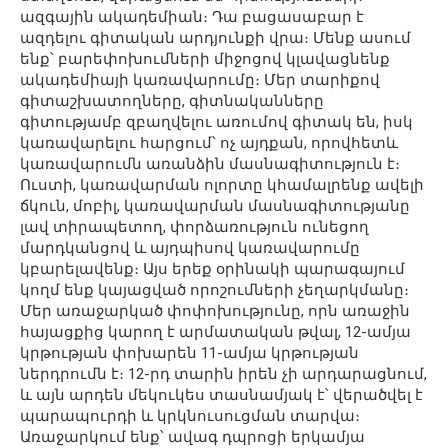
ազգային ակադեմիան։ Դա բացասաբար է
ազդելու գիտական արդյունքի վրա։ Մենք ասում
ենք՝ բարեփոխումների միջոցով կլավացնենք
ակադեմիայի կառավարումը։ Մեր տարիքով
գիտաշխատողները, գիտնականները
գիտությամբ զբաղվելու առումով գիտակ են, իսկ
կառավարելու հարցում՝ ոչ այդքան, որովհետև
կառավարումն առանձին մասնագիտություն է։
Ուստի, կառավարման ոլորտը կհամալրենք ավելի
ճկուն, մոբիլ, կառավարման մասնագիտությանը
լավ տիրապետող, փորձառություն ունեցող
մարդկանցով և այդպիսով կառավարումը
կբարելավենք։ Այս երեք օրինակի պարագայում
կողմ ենք կայացված որոշումների չեղարկմանը։
Մեր առաջարկած փոփոխությունը, որն առաջին
հայացքից կարող է արմատական թվալ, 12-ամյա
կրթության փոխարեն 11-ամյա կրթության
ներդրումն է։ 12-րդ տարին իրեն չի արդարացնում,
և այն արդեն մեկուկես տասնամյակ է՝ վերածվել է
պարապուրդի և կրկնուսուցման տարվա։
Առաջարկում ենք՝ ավագ դպրոցի երկամյա