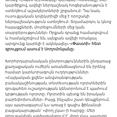
կարծիքով, ավելի ներդաշնակ հոգեբանություն է
ստեղծում աշակերտների շրջանում։ Դա նաև
ուսուցչական կոլեկտիվի մեջ է որոշակի
ներդաշնակություն ստեղծում։ Տղամարդու և կնոջ
հայացքների, մոտեցումների մեջ կան
տարբերություններ։ Որքան դրանք համադրվում
և համակշռվում են, այնքան ավելի որակյալ
արդյունք կարելի է ակնկալել»,
-«Փաստի» հետ
զրույցում ասում է Սողոմոնյանը։
Խորհրդարանական ընտրություններին ընդառաջ
քաղաքական ուժերն առանձնացնում են իրենց
համար կարևորագույն ուղղություններ։
«Հայկական քվեն» անվտանգության,
բանակաշինության, տնտեսության ոլորտներին
զուգահեռ ուշադրության կենտրոնում է պահում
կրթության ոլորտը։ Ոլորտին պետք են իրական
բարեփոխումներ։ Բայց, ինչպես շատ դեպքերում,
այս պարագայում ևս առաջ է գալիս ֆինանսի
բացակայության՝ «փող չկա»-ի հարցը։ Մեր
զրուցակիցն արձագանքում է՝ փող չկա, պարտք