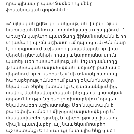
դրա գլխավոր պատճառներից մեկը
ֆինանսական գործոնն է։
«Հայկական քվե» կուսակցության վարչության
նախագահ Մենուա Սողոմոնյանը ևս ընդգծում է՝
առաջին կարևոր պատճառը ֆինանսականն է, որ
տղամարդիկ չեն աշխատում դպրոցում։ «Անհնար
է, որ դպրոցում աշխատող տղամարդն իր վրա
վերցնի ընտանիքի հոգսը և կարողանա տուն
պահել։ Մեր հասարակության մեջ տղամարդը
ֆինանսական ապահովման առյուծի բաժինն է
վերցնում իր ուսերին։ Այս՝ մի տեսակ քաոտիկ
հարաբերություններում բարդ է կանոնավոր
եկամուտ բերել ընտանիք։ Այդ տեսանկյունից,
ցավոք, մանկավարժական, ինչպես և գիտական
գործունեությունը դեռ չի դիտարկվում որպես
եկամտաբեր աշխատանք։ Մեր նպատակն է
բարեփոխումների միջոցով ապահովել, որ և՛
մանկավարժությունը, և՛ գիտությունը լինեն ոչ
միայն պատվաբեր, այլ նաև եկամտաբեր
աշխատանք։ Երբ ուսուցչին տալիս ենք ցածր