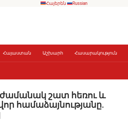
Հայերեն
Russian
Հայաստան
Աշխարհ
Հասարակություն
աժամանակ շատ հեռու և
վոր համաձայնությանը․
կ