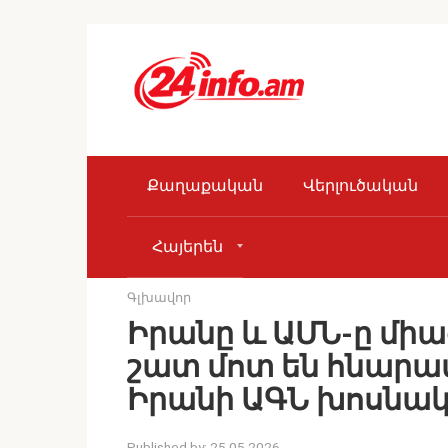
Skip
to
content
Քաղաքական
Վերլուծական
Հայերեն
Գլխավոր
Իրանը և ԱՄՆ-ը մի
շատ մոտ են հնարա
Իրանի ԱԳՆ խոսնա
Published by:
25.05.2026