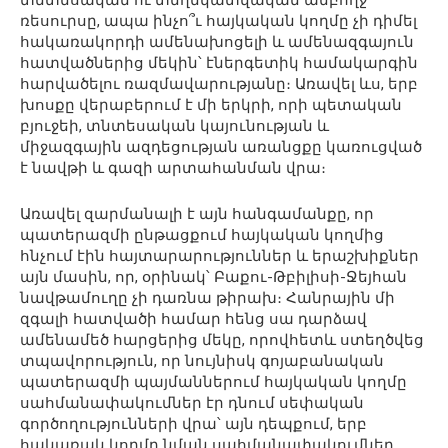
ռեսուրսը, ապա ինչո՞ւ հայկական կողմը չի դիմել
հակառակորդի ամենախոցելի և ամենազգայուն
հատվածներից մեկին՝ էներգետիկ համակարգին
հարվածելու ռազմավարությանը։ Առավել ևս, երբ
խոսքը վերաբերում է մի երկրի, որի պետական
բյուջեի, տնտեսական կայունության և
միջազգային ազդեցության առանցքը կառուցված
է նավթի և գազի արտահանման վրա։
Առավել զարմանալի է այն հանգամանքը, որ
պատերազմի ընթացքում հայկական կողմից
հնչում էին հայտարարություններ և երաշխիքներ
այն մասին, որ, օրինակ՝ Բաքու-Թբիլիսի-Ջեյհան
նավթամուղը չի դառնա թիրախ։ Հանրային մի
զգալի հատվածի համար հենց սա դարձավ
ամենամեծ հարցերից մեկը, որովհետև ստեղծվեց
տպավորություն, որ նույնիսկ գոյաբանական
պատերազմի պայմաններում հայկական կողմը
սահմանափակումներ էր դնում սեփական
գործողությունների վրա՝ այն դեպքում, երբ
հակառակ կողմը նման սահմանափակումներ