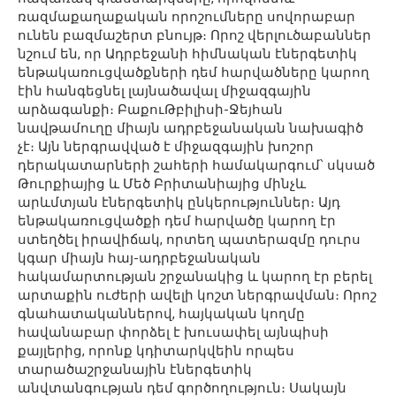
ռազմաքաղաքական որոշումները սովորաբար
ունեն բազմաշերտ բնույթ։ Որոշ վերլուծաբաններ
նշում են, որ Ադրբեջանի հիմնական էներգետիկ
ենթակառուցվածքների դեմ հարվածները կարող
էին հանգեցնել լայնածավալ միջազգային
արձագանքի։ ԲաքուԹբիլիսի-Ջեյհան
նավթամուղը միայն ադրբեջանական նախագիծ
չէ։ Այն ներգրավված է միջազգային խոշոր
դերակատարների շահերի համակարգում՝ սկսած
Թուրքիայից և Մեծ Բրիտանիայից մինչև
արևմտյան էներգետիկ ընկերություններ։ Այդ
ենթակառուցվածքի դեմ հարվածը կարող էր
ստեղծել իրավիճակ, որտեղ պատերազմը դուրս
կգար միայն հայ-ադրբեջանական
հակամարտության շրջանակից և կարող էր բերել
արտաքին ուժերի ավելի կոշտ ներգրավման։ Որոշ
գնահատականներով, հայկական կողմը
հավանաբար փորձել է խուսափել այնպիսի
քայլերից, որոնք կդիտարկվեին որպես
տարածաշրջանային էներգետիկ
անվտանգության դեմ գործողություն։ Սակայն