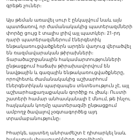
գրեթե չուներ։
Այս թեման առավել սուր է ընկալվում նաև այն
պատճառով, որ ժամանակակից պատերազմների
փորձը ցույց է տալիս լրիվ այլ պատկեր։ 21-րդ
դարի պատերազմներում էներգետիկ
ենթակառուցվածքներն արդեն վաղուց վերածվել
են ռազմավարական թիրախների։
Տարածաշրջանային հակամարտությունների
ընթացքում հաճախ թիրախավորվում են
նավթային և գազային ենթակառուցվածքները,
որովհետև ժամանակակից աշխարհում
էներգետիկան պարզապես տնտեսություն չէ, այլ
աշխարհաքաղաքական գործիք ու լծակ։ Ուստի
շատերի համար անհասկանալի է մնում, թե ինչու
հայկական կողմը պատերազմի ընթացքում
ամբողջ ծավալով չօգտագործեց այդ
տրամաբանությունը։
Իհարկե, այստեղ անհրաժեշտ է դիտարկել նաև
հակառակ փաստարկները, որովհետև