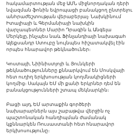
հակամարտության մեջ ԱՄՆ միջնորդական դերի
նվազման ֆոնին եվրոպացի բանակցող ընտրելու
անհրաժեշտության վերաբերյալ։ Նախկինում
Իտալիայի և Գերմանիայի նախկին
վարչապետներ Մարիո Դրագին և Անգելա
Մերկելը, ինչպես նաև Ֆինլանդիայի նախագահ
Ալեքսանդր Ստուբը նույնպես հիշատակվել էին
որպես հնարավոր թեկնածուներ։
Կոստայի, Նիինիստյոյի և Յունկերի
թեկնածությունները քննարկվում են Մոսկվայի
հետ ուղիղ երկխոսության կողմնակիցների
կողմից։ Սակայն ԵՄ մի քանի երկրներ դեմ են
բանակցությունների շտապ մեկնարկին։
Բացի այդ, ԵՄ արտաքին գործերի
նախարարներն այս շաբաթվա վերջին ոչ
պաշտոնական հանդիպման ժամանակ
կքննարկեն Ռուսաստանի հետ հնարավոր
երկխոսությունը։