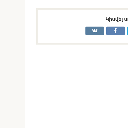
Կիսվել ս