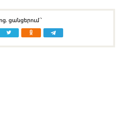
ոց․ ցանցերում ՝