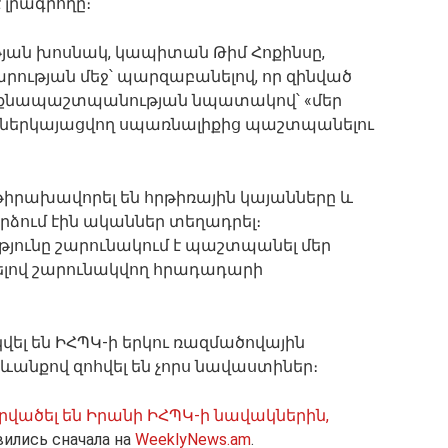
է լրագրողը։
ան խոսնակ, կապիտան Թիմ Հոքինսը,
ության մեջ՝ պարզաբանելով, որ զինված
ինքնապաշտպանության նպատակով՝ «մեր
ց ներկայացվող սպառնալիքից պաշտպանելու
թիրախավորել են հրթիռային կայանները և
րձում էին ականներ տեղադրել։
ունը շարունակում է պաշտպանել մեր
րելով շարունակվող հրադադարի
։
վել են ԻՀՊԿ-ի երկու ռազմածովային
անքով զոհվել են չորս նավաստիներ։
րվածել են Իրանի ԻՀՊԿ-ի նավակներին,
ились сначала на
WeeklyNews.am
.