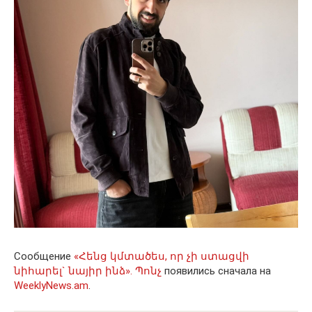
Сообщение
«Հենց կմտածես, որ չի ստացվի
նիհարել` նայիր ինձ». Պոնչ
появились сначала на
WeeklyNews.am
.