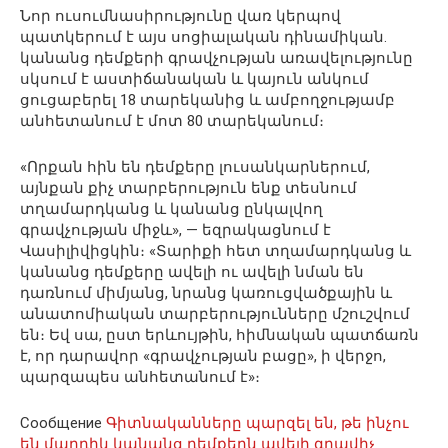
Նոր ուսումնասիրությունը վառ կերպով
պատկերում է այս սոցիալական դինամիկան.
կանանց դեմքերի գրավչության առավելությունը
սկսում է աստիճանական և կայուն անկում
ցուցաբերել 18 տարեկանից և ամբողջությամբ
անհետանում է մոտ 80 տարեկանում։
«Որքան հին են դեմքերը լուսանկարներում,
այնքան քիչ տարբերություն ենք տեսնում
տղամարդկանց և կանանց ընկալվող
գրավչության միջև», — եզրակացնում է
Վասիլիվիցկին։ «Տարիքի հետ տղամարդկանց և
կանանց դեմքերը ավելի ու ավելի նման են
դառնում միմյանց, նրանց կառուցվածքային և
անատոմիական տարբերությունները մշուշվում
են։ Եվ սա, ըստ երևույթին, հիմնական պատճառն
է, որ դարավոր «գրավչության բացը», ի վերջո,
պարզապես անհետանում է»։
Сообщение
Գիտնականները պարզել են, թե ինչու
են մարդիկ կանանց դեմքերն ավելի գրավիչ