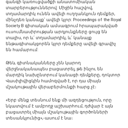
գանգի կառուցվածքի անատոմիական
տարբերություններով: Միջին հաշվով,
տղամարդիկ ունեն ավելի ուղղանկյուն դեմքեր,
մինչդեռ կանայք՝ ավելի կլոր: Proceedings of the Royal
Society B գիտական ​​​​ամսագրում հրապարակված
ուսումնասիրության արդյունքները ցույց են
տալիս, որ և՛ տղամարդիկ, և՛ կանայք
ենթագիտակցորեն կլոր դեմքերը ավելի գրավիչ
են համարում:
Թեև գիտնականները չեն կարող
վերջնականապես բացատրել, թե ինչու են
մարդիկ նախընտրում կանացի դեմքերը, դոկտոր
Վասիլիվիցկին համոզված է, որ դա միայն
մշակութային վերաբերմունքի հարց չէ։
«Երբ մենք տեսնում ենք մի ազդեցություն, որը
նկատվում է ամբողջ աշխարհում, դժվար է այն
բացատրել միայն մշակութային գործոնների
տեսանկյունից»,-ասում է նա։