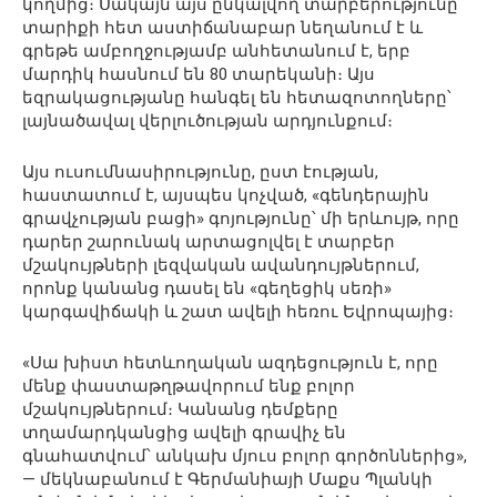
կողմից։ Սակայն այս ընկալվող տարբերությունը
տարիքի հետ աստիճանաբար նեղանում է և
գրեթե ամբողջությամբ անհետանում է, երբ
մարդիկ հասնում են 80 տարեկանի։ Այս
եզրակացությանը հանգել են հետազոտողները՝
լայնածավալ վերլուծության արդյունքում։
Այս ուսումնասիրությունը, ըստ էության,
հաստատում է, այսպես կոչված, «գենդերային
գրավչության բացի» գոյությունը՝ մի երևույթ, որը
դարեր շարունակ արտացոլվել է տարբեր
մշակույթների լեզվական ավանդույթներում,
որոնք կանանց դասել են «գեղեցիկ սեռի»
կարգավիճակի և շատ ավելի հեռու Եվրոպայից։
«Սա խիստ հետևողական ազդեցություն է, որը
մենք փաստաթղթավորում ենք բոլոր
մշակույթներում։ Կանանց դեմքերը
տղամարդկանցից ավելի գրավիչ են
գնահատվում՝ անկախ մյուս բոլոր գործոններից»,
— մեկնաբանում է Գերմանիայի Մաքս Պլանկի