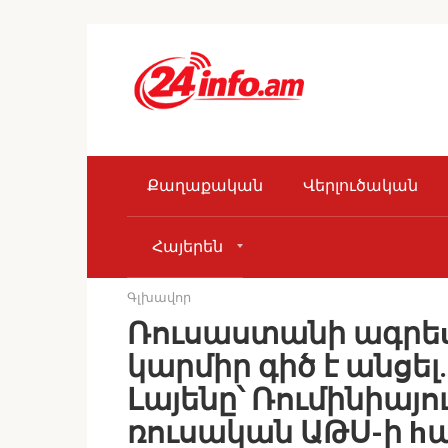
Skip
to
content
Քաղաքական
Վերլուծական
Հայերեն
Գլխավոր
Ռուսաստանի ագրեu
կարմիր գիծ է անցել.
Լայենը՝ Ռումինիայո
ռուսական ԱԹՍ-ի h