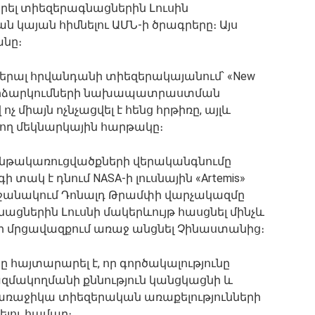
արել տիեզերագնացներին Լուսին
 կայան հիմնելու ԱՄՆ-ի ծրագրերը։ Այս
նը։
վերալ հրվանդանի տիեզերակայանում՝ «New
 փորձարկումների նախապատրաստման
 միայն ոչնչացվել է հենց հրթիռը, այլև
ծող մեկնարկային հարթակը։
նթակառուցվածքների վերականգնումը
 տակ է դնում NASA-ի լուսնային «Artemis»
րջանակում Դոնալդ Թրամփի վարչակազմը
ցներին Լուսնի մակերևույթ հասցնել մինչև
ր մրցավազքում առաջ անցնել Չինաստանից։
 հայտարարել է, որ գործակալությունը
զմակողմանի քննություն կանցկացնի և
ռաջիկա տիեզերական առաքելությունների
ելու համար։