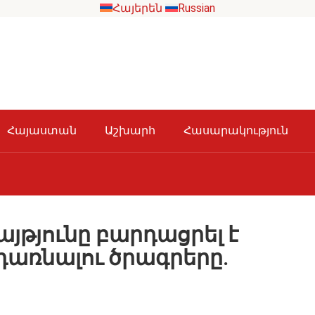
Հայերեն
Russian
Հայաստան
Աշխարհ
Հասարակություն
պայթյունը բարդացրել է
ադառնալու ծրագրերը․