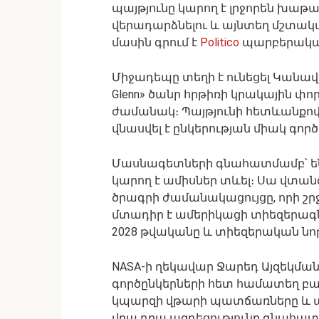
պայթյունը կարող է լրջորեն խաթ
վերադարձնելու և այնտեղ մշտական
մասին գրում է
Politico
պարբերակա
Միջադեպը տեղի է ունեցել Կանա
Glenn» ծանր հրթիռի կրակային
ժամանակ։ Պայթյունի հետևանքով ոչ
վնասվել է ընկերության միակ գոր
Մասնագետների գնահատմամբ՝ ե
կարող է ամիսներ տևել։ Սա վտանգի
ծրագրի ժամանակացույցը, որի շ
մտադիր է ամերիկացի տիեզերագնա
2028 թվականը և տիեզերական նո
NASA-ի ղեկավար Ջարեդ Այզեկմանը
գործընկերների հետ համատեղ բա
կպարզի վթարի պատճառները և ա
վրա դրա ազդեցությունը գնահատ