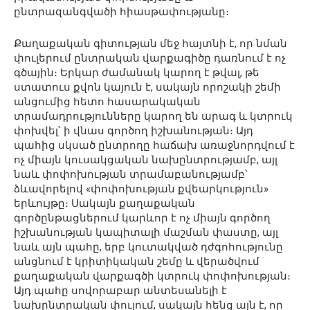
ընտրազանգվածի հիասթափությանը։
Քաղաքական գիտության մեջ հայտնի է, որ նման
փուլերում ընտրական վարքագիծը դառնում է ոչ
գծային։ Երկար ժամանակ կարող է թվալ, թե
ստատուս քվոն կայուն է, սակայն որոշակի շեմի
անցումից հետո հասարակական
տրամադրությունները կարող են արագ և կտրուկ
փոխվել՝ ի վնաս գործող իշխանության։ Այդ
պահից սկսած ընտրողը հաճախ առաջնորդվում է
ոչ միայն կուսակցական նախընտրությամբ, այլ
նաև փոփոխության տրամաբանությամբ՝
ձևավորելով «փոփոխության քվեարկություն»
երևույթը։ Սակայն քաղաքական
գործընթացներում կարևոր է ոչ միայն գործող
իշխանության կապիտալի մաշման փաստը, այլ
նաև այն պահը, երբ կուտակված դժգոհությունը
անցնում է կրիտիկական շեմը և վերածվում
քաղաքական վարքագծի կտրուկ փոփոխության։
Այդ պահը սովորաբար անտեսանելի է
նախընտրական փուլում, սակայն հենց այն է, որ