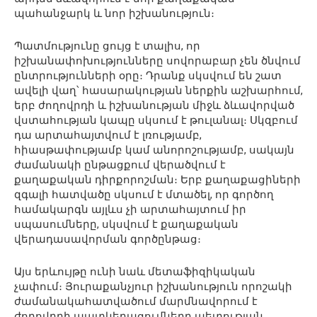
պահանջարկ և նոր իշխանություն։
Պատմությունը ցույց է տալիս, որ
իշխանափոխությունները սովորաբար չեն ծնվում
ընտրությունների օրը։ Դրանք սկսվում են շատ
ավելի վաղ՝ հասարակության ներքին աշխարհում,
երբ ժողովրդի և իշխանության միջև ձևավորված
վստահության կապը սկսում է թուլանալ։ Սկզբում
դա արտահայտվում է լռությամբ,
հիասթափությամբ կամ անորոշությամբ, սակայն
ժամանակի ընթացքում վերածվում է
քաղաքական դիրքորոշման։ Երբ քաղաքացիների
զգալի հատվածը սկսում է մտածել, որ գործող
համակարգն այլևս չի արտահայտում իր
սպասումները, սկսվում է քաղաքական
վերադասավորման գործընթաց։
Այս երևույթը ունի նաև մետաֆիզիկական
չափում։ Յուրաքանչյուր իշխանություն որոշակի
ժամանակահատվածում մարմնավորում է
ժողովրդի պատկերացումները պետության,