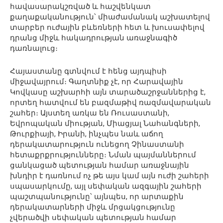
հավասարակշռված և հաշվենկատ
քաղաքականություն՝ միաժամանակ աշխատելով
տարբեր ուժային բևեռների հետ և խուսափելով
դրանց միջև հակադրության առաջնագիծ
դառնալուց։
Հայաստանը գտնվում է հենց այդպիսի
միջավայրում։ Գաղտնիք չէ, որ Հարավային
Կովկասը աշխարհի այն տարածաշրջաններից է,
որտեղ հատվում են բազմաթիվ ռազմավարական
շահեր։ Այստեղ առկա են Ռուսաստանի,
Եվրոպական միության, Միացյալ Նահանգների,
Թուրքիայի, Իրանի, ինչպես նաև աճող
դերակատարություն ունեցող Չինաստանի
հետաքրքրությունները։ Նման պայմաններում
ցանկացած պետության համար առաջնային
խնդիր է դառնում ոչ թե այս կամ այն ուժի շահերի
սպասարկումը, այլ սեփական ազգային շահերի
պաշտպանությունը՝ այնպես, որ արտաքին
դերակատարների միջև մրցակցությունը
չվերածվի սեփական պետության համար