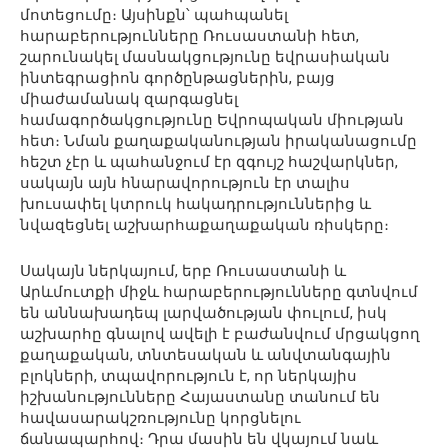
մոտեցումը։ Այսինքն՝ պահպանել
հարաբերությունները Ռուսաստանի հետ,
շարունակել մասնակցությունը եվրասիական
ինտեգրացիոն գործընթացներին, բայց
միաժամանակ զարգացնել
համագործակցությունը Եվրոպական միության
հետ։ Նման քաղաքականության իրականացումը
հեշտ չէր և պահանջում էր զգույշ հաշվարկներ,
սակայն այն հնարավորություն էր տալիս
խուսափել կտրուկ հակադրություններից և
նվազեցնել աշխարհաքաղաքական ռիսկերը։
Սակայն ներկայում, երբ Ռուսաստանի և
Արևմուտքի միջև հարաբերությունները գտնվում
են աննախադեպ լարվածության փուլում, իսկ
աշխարհը գնալով ավելի է բաժանվում մրցակցող
քաղաքական, տնտեսական և անվտանգային
բլոկների, տպավորություն է, որ ներկայիս
իշխանությունները Հայաստանը տանում են
հավասարակշռությունը կորցնելու
ճանապարհով։ Դրա մասին են վկայում նաև