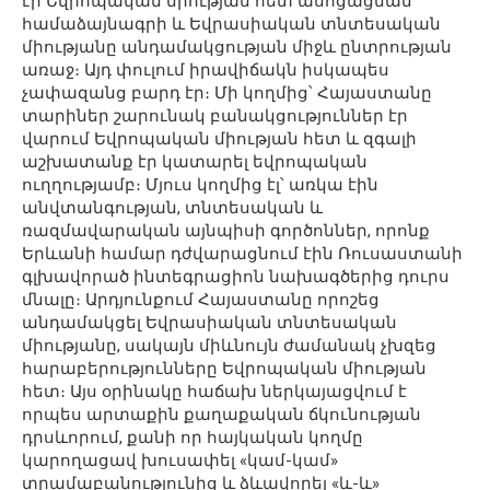
էր Եվրոպական միության հետ ասոցացման
համաձայնագրի և Եվրասիական տնտեսական
միությանը անդամակցության միջև ընտրության
առաջ։ Այդ փուլում իրավիճակն իսկապես
չափազանց բարդ էր։ Մի կողմից՝ Հայաստանը
տարիներ շարունակ բանակցություններ էր
վարում Եվրոպական միության հետ և զգալի
աշխատանք էր կատարել եվրոպական
ուղղությամբ։ Մյուս կողմից էլ՝ առկա էին
անվտանգության, տնտեսական և
ռազմավարական այնպիսի գործոններ, որոնք
Երևանի համար դժվարացնում էին Ռուսաստանի
գլխավորած ինտեգրացիոն նախագծերից դուրս
մնալը։ Արդյունքում Հայաստանը որոշեց
անդամակցել Եվրասիական տնտեսական
միությանը, սակայն միևնույն ժամանակ չխզեց
հարաբերությունները Եվրոպական միության
հետ։ Այս օրինակը հաճախ ներկայացվում է
որպես արտաքին քաղաքական ճկունության
դրսևորում, քանի որ հայկական կողմը
կարողացավ խուսափել «կամ-կամ»
տրամաբանությունից և ձևավորել «և-և»