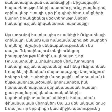
ճակատագրական սպառնալիքի։ Միջազգային
հարաբերությունների պատմությունը բազմաթիվ
օրինակներ է տալիս, թե ինչպիսի հետևանքների
կարող է հանգեցնել մեծ տերությունների
հակադրության կիզակետում հայտնվելը։
Այս առումով հատկապես ուսանելի է Ուկրաինայի
օրինակը։ Անկախ այն հանգամանքից, թե տարբեր
կողմերը ինչպիսի մեկնաբանություններ են
տալիս Ուկրաինայում տեղի ունեցող
իրադարձություններին, ակնհայտ է, որ
Ռուսաստանի և Արևմուտքի միջև խորացող
հակադրության պայմաններում հենց Ուկրաինան
է դարձել հիմնական մարտադաշտը։ Արդյունքում
երկիրը կրել է ահռելի մարդկային, տնտեսական և
ենթակառուցվածքային կորուստներ, իսկ
հետպատերազմյան վերականգնման համար,
ըստ բազմաթիվ գնահատականների,
կպահանջվի տասնամյակներ և հսկայական
ֆինանսական միջոցներ։ Սա ևս մեկ անգամ ցույց
է տալիս, որ երբ փոքր կամ միջին պետությունը