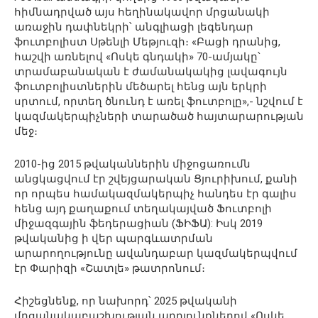
հիմնադրված այս հեղինակավոր մրցանակի
առաջին դափնեկրի՝ անգլիացի լեգենդար
ֆուտբոլիստ Սթենլի Մեթյուզի։ «Բացի դրանից,
հաշվի առնելով «Ոսկե գնդակի» 70-ամյակը՝
տրամաբանական է ժամանակակից լավագույն
ֆուտբոլիստներին մեծարել հենց այն երկրի
սրտում, որտեղ ծնունդ է առել ֆուտբոլը»,- նշվում է
կազմակերպիչների տարածած հայտարարության
մեջ։
2010-ից 2015 թվականներին միջոցառումն
անցկացվում էր շվեյցարական Ցյուրիխում, քանի
որ որպես համակազմակերպիչ հանդես էր գալիս
հենց այդ քաղաքում տեղակայված Ֆուտբոլի
միջազգային ֆեդերացիան (ՖԻՖԱ): Իսկ 2019
թվականից ի վեր պարգևատրման
արարողությունը ավանդաբար կազմակերպվում
էր Փարիզի «Շատլե» թատրոնում։
Հիշեցնենք, որ նախորդ՝ 2025 թվականի
մրցանակաբաշխության արդյունքներով «Ոսկե