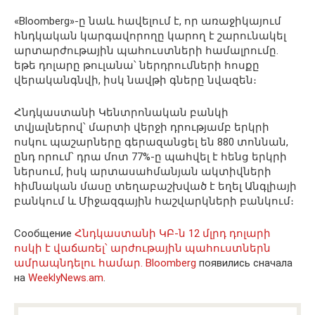
«Bloomberg»-ը նաև հավելում է, որ առաջիկայում
հնդկական կարգավորողը կարող է շարունակել
արտարժութային պահուստների համալրումը․
եթե դոլարը թուլանա՝ ներդրումների հոսքը
վերականգնվի, իսկ նավթի գները նվազեն։
Հնդկաստանի Կենտրոնական բանկի
տվյալներով՝ մարտի վերջի դրությամբ երկրի
ոսկու պաշարները գերազանցել են 880 տոննան,
ընդ որում՝ դրա մոտ 77%-ը պահվել է հենց երկրի
ներսում, իսկ արտասահմանյան ակտիվների
հիմնական մասը տեղաբաշխված է եղել Անգլիայի
բանկում և Միջազգային հաշվարկների բանկում։
Сообщение
Հնդկաստանի ԿԲ-ն 12 մլրդ դոլարի
ոսկի է վաճառել՝ արժութային պահուստներն
ամրապնդելու համար․ Bloomberg
появились сначала
на
WeeklyNews.am
.