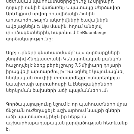
սեփական պահուստներից շուրջ 12 միլիարդ
դոլարի ոսկի է վաճառել։ Նպատակը Մերձավոր
Արևելքում սրվող իրավիճակի ֆոնին
արտարժութային ակտիվների ծավալներն
ավելացնելն է։ Այս մասին, հղում անելով
փորձագետներին, հայտնում է «Bloomberg»
գործակալությունը։
Աղբյուրների գնահատմամբ՝ այս գործարքների
շնորհիվ Հնդկաստանի Կենտրոնական բանկին
հաջողվել է ձեռք բերել շուրջ 7,5 միլիարդ դոլարի
իրացվելի արտարժույթ։ Դա օգնել է կայունացնել
հնդկական ռուփիի փոխարժեքը՝ օտարերկրյա
կապիտալի արտահոսքի և էներգակիրների
ներկրման ծախսերի աճի պայմաններում։
Գործակալությունը նշում է, որ պահուստների վրա
ճնշումն ուժեղացել է աշխարհում նավթի գների
աճի պատճառով, ինչն իր հերթին
աշխարհաքաղաքական լարվածության հետևանք
է։