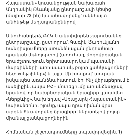
Հայաստան» կուսակցության նախագահ
Անդրանիկ Թևանյանը ընտրարշավի կեսից
(մայիսի 23-ին) կալանավորվեց՝ ակնհայտ
անհեթեթ մեղադրանքներով:
Այնուհանդերձ, ԲՀԿ-ն ակտիվորեն շարունակեց
ընտրարշավը, ըստ որում, Գագիկ Ծառուկյանի
հանդիպումները առանձնացան ընդհանուր
դրական մթնոլորտով (աղուհաց, ժողովրդական
երաժշտություն, երիտասարդ կամ պատանի
մարզիկների, առհասարակ, բոլոր ցանկացողների
հետ «սելֆիներ») և այլն: Մի խոսքով՝ աուրան
իսկապես առանձնահատուկ էր: Ինչ վերաբերում է
ասելիքին, ապա ԲՀԿ մոտեցումը առանձնացավ
նրանով, որ նախընտրական ծրագիրը կազմվեց
«ներքևից». նախ եղավ «Առաջարկ Հայաստանին»
նախաձեռնությունը, ապա դրա հիման վրա
արդեն ձևավորվեց ծրագիրը՝ ներառելով բոլոր
միանալ ցանկացողներին:
Հիմնական շեշտադրումները տպավորվեցին. 1)