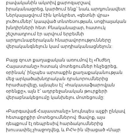
բավականին ակտիվ քարոզարշավ
իրականացրեց, կարծում ենք՝ նաև արդյունավետ:
Ներկայացվում էին կոնկրետ, «գետնի վրա»
լուծումներ՝ կապված տնտեսության, սոցիալական
խնդիրների հետ: Բնականաբար, հատուկ
շեշտադրում էր արվում երբեմնի
արդյունաբերական հնարավորությունները
վերականգնելուն կամ արդիականացնելուն:
Բայց զուտ քաղաքական առումով էլ «Ուժեղ
Հայաստանը» հստակ մոտեցումներ հնչեցրեց,
օրինակ՝ ինչպես արտաքին քաղաքականության
մեջ արկածախնդրական դրսևորումներից
հրաժարվելը, այնպես էլ՝ «հակասաֆարովյան
օրենքը», այն է՝ ադրբեջանական թուրքերի
վերաբնակեցումը կանխելու մոտեցումը:
«Բարգավաճ Հայաստանը» նույնպես աչքի ընկավ
հետաքրքիր մոտեցումներով: Ցավոք, այս
դեպքում էլ ռեպրեսիվ հարձակումներից
խուսափել չհաջողվեց, և ԲՀԿ-ին միացած «Մայր