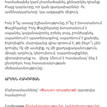
համաձայնել կամ չհամաձայնել, քննարկել դրանք:
Բայց կարևորը, որ կան գաղափարներ: Ու
ամենակարևորը՝ կա ազգային միջուկ:
Իսկ ի՞նչ ասաց իշխանությունը, ի՞նչ է խոստանում
Փաշինյանը: Իսկ Փաշինյանը խոստանում է
սպանել, կալանավորել, բռնել տալ, բոմժացնել,
սպառնում է պատերազմով, սպառնում է քանդել
Եկեղեցին, մարդկանց վրա գոռում է, թե ինչո՞ւ չեն
զոհվել: Ոչ մի ասելիք, ոչ մի քաղաքականություն,
միայն աղմուկ, կերուխում, սպառնալիքներ,
վիրավորանք ու… վերջ: Մնում է հասկանալ՝ ինչ է
ընտրելու հայ հասարակության
մեծամասնությունը…
ԱՐՄԵՆ ՀԱԿՈԲՅԱՆ
Մանրամասները՝
«Փաստ» օրաթերթի
այսօրվա
համարում
Сообщение
Բովանդակությունը, կոնկրետությունը,