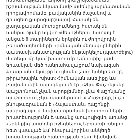
հստակությամբ, գործող փաշինյանական
իշխանության նկատմամբ ամենից արմատական
դիրքավորմամբ, բավականին ճաշակով և
գրագետ քարոզարշավով: Հստակ են
քաղաքական մոտեցումները, հստակ են
հանրությանը հղվող «մեսիջները», հստակ է
անցած 8 տարիներին երկրին ու ժողովրդին
բերած աղետների հիմնական մեղավորներին
պատասխանատվության ենթարկելու (պատժելու)
մոտեցումը կամ խոստումը: Ամփոփիչ կամ
երևանյան մեծ հանրահավաքում նախագահ
Քոչարյանի ելույթը նույնպես շատ կոնկրետ էր,
թիրախային, խիստ: Հիմնական ասելիքը ևս
բավականին պարզեցված էր. «Չկա Փաշինյանը
պաշտոնում, չկան պրոբլեմներ, չկա Փաշինյանը
պաշտոնում, չկա պատերազմ…»: Հաջորդը, ինչը
բնութագրական է «Հայաստան» դաշինքի
պարագայում, նախընտրական խոստումների
իրատեսությունն է. առանց պոպուլիզմի, առանց
«երկնքից աստղեր իջեցնելու», Արցախի խնդրի
հետ կապված ևս՝ հնարավորինս անկեղծ
խոսակցություն հանրության հետ՝ հիմնված