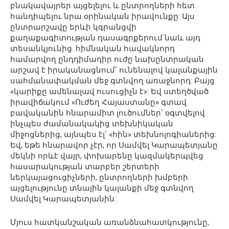
բնակավայրեր այցելելու և ընտրողների հետ
հանդիպելու նրա օրինական իրավունքը: Այս
ընտրարշավը երևի կգրանցվի
քաղաքագիտության դասագրքերում նաև այդ
տեսանկյունից. հիմնական հավակնորդ
համարվող ընդդիմադիր ուժը նախընտրական
արշավ է իրականացնում՝ ունենալով կալանքային
սահմանափակման մեջ գտնվող առաջնորդ: Բայց
«կարիքը ամենալավ ուսուցիչն է»: Եվ ստեղծված
իրավիճակում «Ուժեղ Հայաստանը» գտավ
բավականին հնարամիտ լուծումներ՝ օգտվելով
ինչպես ժամանակակից տեխնիկական
միջոցներից, այնպես էլ՝ «հին» տեխնոլոգիաներից:
Եվ, եթե հնարավոր չէր, որ Սամվել Կարապետյանը
մեկնի որևէ վայր, փոխարենը կազմակերպվեց
հասարակության տարբեր շերտերի
ներկայացուցիչների, ընտրողների խմբերի
այցելությունը տնային կալանքի մեջ գտնվող
Սամվել Կարապետյանին:
Մյուս հատկանշական առանձնահատկությունը,