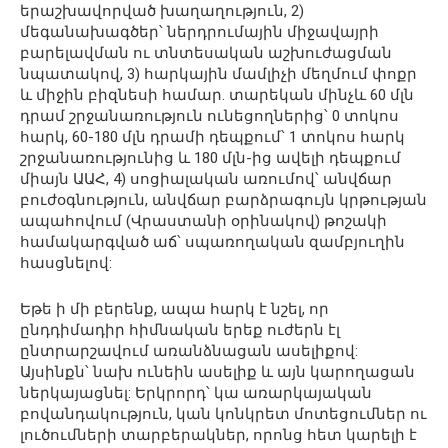
երաշխավորված խաղաղություն, 2)
մեգանախագծեր՝ ներդրումային միջավայրի
բարելավման ու տնտեսական աշխուժացման
նպատակով, 3) հարկային մամլիչի մեղմում փոքր
և միջին բիզնեսի համար. տարեկան մինչև 60 մլն
դրամ շրջանառություն ունեցողներից՝ 0 տոկոս
հարկ, 60-180 մլն դրամի դեպքում՝ 1 տոկոս հարկ
շրջանառությունից և 180 մլն-ից ավելի դեպքում
միայն ԱԱՀ, 4) սոցիալական առումով՝ անվճար
բուժօգնություն, անվճար բարձրագույն կրթության
ապահովում (Վրաստանի օրինակով) թոշակի
համակարգված աճ՝ սպառողական զամբյուղին
հասցնելով:
Եթե ի մի բերենք, ապա հարկ է նշել, որ
ընդդիմադիր հիմնական երեք ուժերն էլ
ընտրարշավում առանձնացան ասելիքով:
Այսինքն՝ նախ ունեին ասելիք և այն կարողացան
ներկայացնել: Երկրորդ՝ կա առարկայական
բովանդակություն, կան կոնկրետ մոտեցումներ ու
լուծումների տարբերակներ, որոնց հետ կարելի է