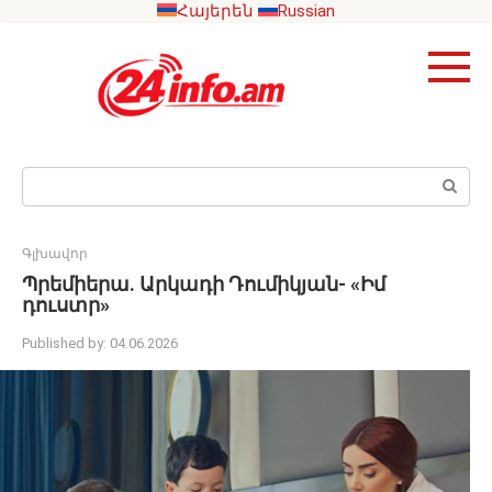
Skip
Հայերեն
Russian
to
content
Search:
Գլխավոր
Պրեմիերա. Արկադի Դումիկյան- «Իմ
դուստր»
Published by:
04.06.2026