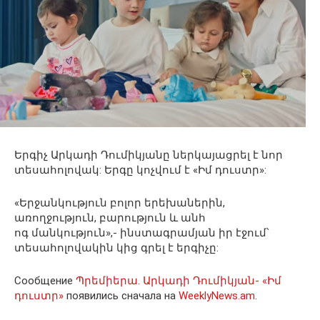
Երգիչ Արկադի Դումիկյանը ներկայացրել է նոր
տեսահոլովակ: Երգը կոչվում է «Իմ դուստր»:
«Երջանկություն բոլոր երեխաներին,
առողջություն, բարություն և անհ
ոգ մանկություն»,- ինստագրամյան իր էջում՝
տեսահոլովակին կից գրել է երգիչը:
Сообщение
Պրեմիերա. Արկադի Դումիկյան- «Իմ
դուստր»
появились сначала на
WeeklyNews.am
.