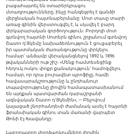
բացահայտել են օտարերկրացու
մտադրությունները, ինչը հանգեցրել է գանձի
վերջնական հայտնաբերմանը: Մոտ տասը տարի
առաջ գինին վերստուգվել է, և սկսվել է բարդ
փրկարարական գործողություն։ Բորդոյի մոտ
գտնվող հայտնի Սոտերն գինու շրջանում գտնվող
Շատո դ’Յկեմը նախաձեռնություն է ցուցաբերել
իր պատմական ժառանգությունը փրկելու
համար՝ անձամբ վերականգնելով 1892 և 1896
թվականների ութ շիշ։ «Մենք համտեսեցինք
հեղուկ ոսկու փոքր քանակություն՝ համոզվելու
համար, որ դրա բուրավետ պրոֆիլը, համի
հավասարակշռությունը և ընդհանուր
տպավորությունը լիովին համապատասխանում
են այդքան պատվարժան դարաշրջանի
ազնվական Շատո դ’Յկեմին», — Բեչովում
կայացած շնորհանդեսի ժամանակ ասել է հայտնի
ֆրանսիական գինու տան մառանի վարպետ
Թոնի Էլ-Խավանդը։
Լաբորատոր փորձարկումները լիովին