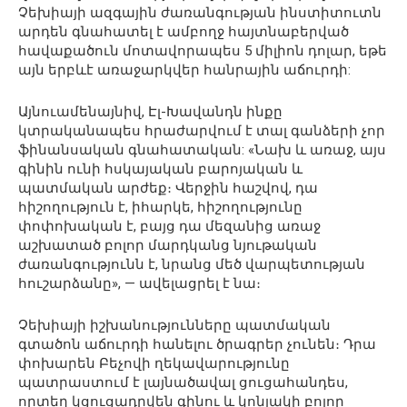
Չեխիայի ազգային ժառանգության ինստիտուտն
արդեն գնահատել է ամբողջ հայտնաբերված
հավաքածուն մոտավորապես 5 միլիոն դոլար, եթե
այն երբևէ առաջարկվեր հանրային աճուրդի:
Այնուամենայնիվ, Էլ-Խավանդն ինքը
կտրականապես հրաժարվում է տալ գանձերի չոր
ֆինանսական գնահատական: «Նախ և առաջ, այս
գինին ունի հսկայական բարոյական և
պատմական արժեք։ Վերջին հաշվով, դա
հիշողություն է, իհարկե, հիշողությունը
փոփոխական է, բայց դա մեզանից առաջ
աշխատած բոլոր մարդկանց նյութական
ժառանգությունն է, նրանց մեծ վարպետության
հուշարձանը», — ավելացրել է նա։
Չեխիայի իշխանությունները պատմական
գտածոն աճուրդի հանելու ծրագրեր չունեն։ Դրա
փոխարեն Բեչովի ղեկավարությունը
պատրաստում է լայնածավալ ցուցահանդես,
որտեղ կցուցադրվեն գինու և կոնյակի բոլոր