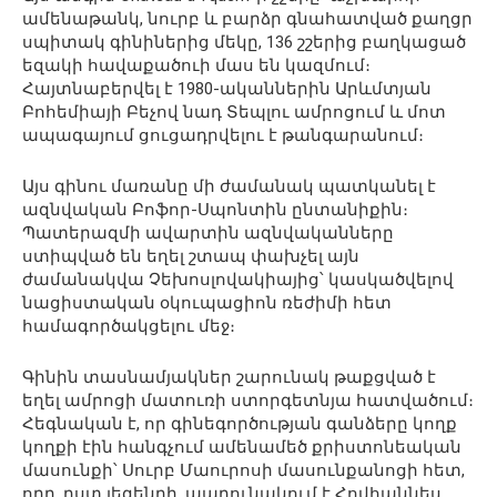
ամենաթանկ, նուրբ և բարձր գնահատված քաղցր
սպիտակ գինիներից մեկը, 136 շշերից բաղկացած
եզակի հավաքածուի մաս են կազմում։
Հայտնաբերվել է 1980-ականներին Արևմտյան
Բոհեմիայի Բեչով նադ Տեպլու ամրոցում և մոտ
ապագայում ցուցադրվելու է թանգարանում։
Այս գինու մառանը մի ժամանակ պատկանել է
ազնվական Բոֆոր-Սպոնտին ընտանիքին։
Պատերազմի ավարտին ազնվականները
ստիպված են եղել շտապ փախչել այն
ժամանակվա Չեխոսլովակիայից՝ կասկածվելով
նացիստական օկուպացիոն ռեժիմի հետ
համագործակցելու մեջ։
Գինին տասնամյակներ շարունակ թաքցված է
եղել ամրոցի մատուռի ստորգետնյա հատվածում։
Հեգնական է, որ գինեգործության գանձերը կողք
կողքի էին հանգչում ամենամեծ քրիստոնեական
մասունքի՝ Սուրբ Մաուրոսի մասունքանոցի հետ,
որը, ըստ լեգենդի, պարունակում է Հովհաննես