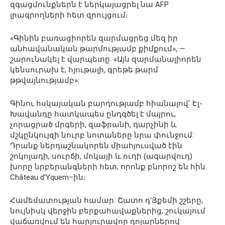
զգացմունքներն է ներկայացրել նա AFP
լրագրողների հետ զրույցում։
«Գինին բառացիորեն զարմացրեց մեզ իր
անհավանական թարմությամբ քիմքում», —
շարունակել է վարպետը: «Այն զարմանալիորեն
կենսուրախ է, հյութալի, գրեթե թարմ
թթվայնությամբ»:
Գինու հսկայական բարդությամբ հիանալով՝ Էլ-
Խավանդը հատկապես ընդգծել է մայրու,
չորացրած մրգերի, զաֆրանի, դարչինի և
մշկընկույզի նուրբ նոտաները նրա փունջում:
Դրանք ներդաշնակորեն միահյուսված էին
շոկոլադի, սուրճի, մոկայի և ուդի (ագարվուդ)
խորը նրբերանգների հետ, որոնք բնորոշ են հին
Château d’Yquem–ին։
Համեմատության համար. Շատո դ’Յքեմի շշերը,
նույնիսկ վերջին բերքահավաքներից, շուկայում
վաճառվում են հարյուրավոր դոլարներով: