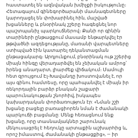
հաստատել են ազնվական խմիչքի իսկությունը։
Հետագայում գինեգործարանի մասնագետները
կարողացել են փոխարինել հին, մաշված
խցանները և բնօրինակ շշերը հագեցնել նոր
պաշտպանիչ պարկուճներով։ Քանի որ գինին
տարիների ընթացքում մասամբ ենթարկվել էր
թթվածնի ազդեցությանը, մառանի վարպետները
ստիպված էին կատարել դեկանտացման
ընթացակարգ։ Արդյունքում, բնօրինակ ութ շշերից
միայն հինգը վերադարձվել են չեխական ամրոց՝
իրենց անաղարտ, լիարժեք վիճակում։ Մամուլի
հետ զրույցում Էլ-Խավանդը խոստովանել է, որ
այս գինու համտեսը, որը պահպանվել է միայն իր
ռեկորդային բարձր բնական շաքարի
պարունակության շնորհիվ, իսկապես
կախարդական փորձառություն էր: «Նման շշի
խցանը բացելը բառացիորեն նման է ժամանակի
պարկուճի բացմանը: Մենք հեռացնում ենք
խցանը, որը տասնամյակներ շարունակ
մեկուսացրել է հեղուկը արտաքին աշխարհից և,
որոշ իմաստով, ժամանակի ընթացքից», — իր