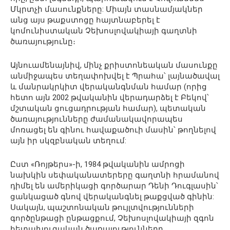
Մկրտչի մասունքները: Միայն տասնամյակներ
անց այս թաքստոցը հայտնաբերել է
կոմունիստական Չեխոսլովակիայի գաղտնի
ծառայությունը։
Այնուամենայնիվ, մինչ քրիստոնեական մասունքը
անմիջապես տեղափոխվել է Պրահա՝ լայնածավալ
և մանրակրկիտ վերականգնման համար (որից
հետո այն 2002 թվականին վերադարձել է Բեկով՝
մշտական ցուցադրության համար), պետական
ծառայությունները ժամանակավորապես
մոռացել են գինու հավաքածուի մասին՝ թողնելով
այն իր սկզբնական տեղում:
Ըստ «Ռոյթերս»-ի, 1984 թվականին ամրոցի
նախկին սեփականատերերը գաղտնի հրամանով
դիմել են ամերիկացի գործարար Դենի Դուգլասին՝
ցանկացած գնով վերականգնել թաքցված գինին:
Սակայն, պաշտոնական թույլտվությունների
գործընթացի ընթացքում, Չեխոսլովակիայի զգոն
հետախուզական ծառայությունները