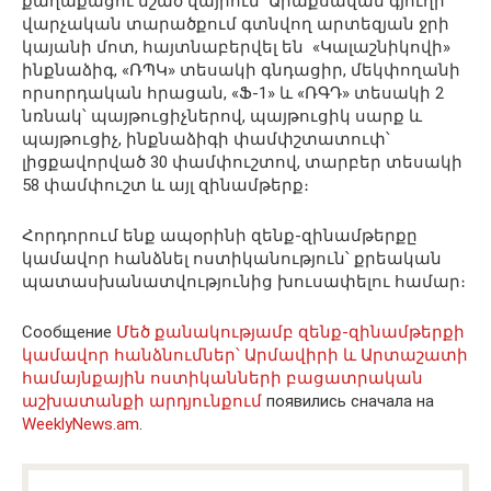
քաղաքացու նշած վայրում՝ Արաքսավան գյուղի
վարչական տարածքում գտնվող արտեզյան ջրի
կայանի մոտ, հայտնաբերվել են «Կալաշնիկովի»
ինքնաձիգ, «ՌՊԿ» տեսակի գնդացիր, մեկփողանի
որսորդական հրացան, «Ֆ-1» և «ՌԳԴ» տեսակի 2
նռնակ՝ պայթուցիչներով, պայթուցիկ սարք և
պայթուցիչ, ինքնաձիգի փամփշտատուփ՝
լիցքավորված 30 փամփուշտով, տարբեր տեսակի
58 փամփուշտ և այլ զինամթերք։
Հորդորում ենք ապօրինի զենք-զինամթերքը
կամավոր հանձնել ոստիկանություն՝ քրեական
պատասխանատվությունից խուսափելու համար։
Сообщение
Մեծ քանակությամբ զենք-զինամթերքի
կամավոր հանձնումներ՝ Արմավիրի և Արտաշատի
համայնքային ոստիկանների բացատրական
աշխատանքի արդյունքում
появились сначала на
WeeklyNews.am
.