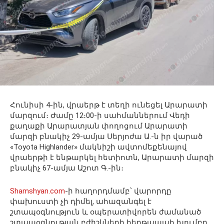
Հունիսի 4-ին, վրաերթ է տեղի ունեցել Արարատի
մարզում։ Ժամը 12։00-ի սահմաններում Վեդի
քաղաքի Արարատյան փողոցում Արարատի
մարզի բնակիչ 29-ամյա Սերյոժա Ա․-ն իր վարած
«Toyota Highlander» մակնիշի ավտոմեքենայով
վրաերթի է ենթարկել հետիոտն, Արարատի մարզի
բնակիչ 67-ամյա Աշոտ Գ․-ին։
Shamshyan.com
-ի հաղորդմամբ՝ վարորդը
փախուստի չի դիմել, ահազանգել է
շտապօգնություն և օպերատիվորեն ժամանած
շտապօգնության բժիշկների հերթապահ խումբը