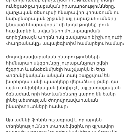
ունեցած քաղաքական իրադարձությունները,
վարչական ռեսուրսի հնարավոր կիրառումն ու
նախընտրական շրջանի այլ չարաշահումները
(չնայած հնարավոր չէ մի կողմ թողնել), բուն
հաշվարկի և տվյալների մուտքագրման
գործընթացն արդեն իսկ բավարար է իշխող ուժի
«հաղթանակը» ապալեգիտիմ համարելու համար։
Ժողովրդավարական ընտրությունների
հիմնարար սկզբունքը յուրաքանչյուր քվեի
ճշգրիտ և անձեռնմխելի հաշվարկն է։ Երբ
«տեխնիկական» անվան տակ թաքցվում են
խորհրդարանի պատկերը վերաձևող թվեր, դա
այլևս տեխնիկական խնդիր չէ, այլ քաղաքական
ճգնաժամ, որի հետևանքները կարող են ծանր
լինել պետության ժողովրդավարական
ինստիտուտների համար։
Այս ամենի ֆոնին ուշագրավ է, որ արդեն
տեղեկություններ տարածվեցին, որ գլխավոր