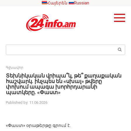
Skip
Հայերեն
Russian
to
content
Search:
Գլխավոր
Տեխնիկական վրիպա՞կ, թե՞ քաղաքական
հաշվարկ. ինչպես են «սխալ» թվերը
փոխում ապագա խորհրդարանի
պատկերը. «Փաստ»
Published by:
11.06.2026
«Փաստ» օրաթերթը գրում է.