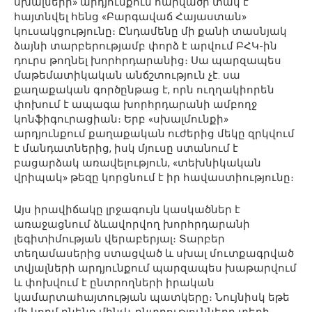
սխալների» արդյունքում հարվածի տակ է
հայտնվել հենց «Բարգավաճ Հայաստան»
կուսակցությունը։ Ընդամենը մի քանի տասնյակ
ձայնի տարբերությամբ փորձ է արվում ԲՀԿ-ին
դուրս թողնել խորհրդարանից։ Սա պարզապես
մաթեմատիկական անճշտություն չէ. սա
քաղաքական գործընթաց է, որն ուղղակիորեն
փոխում է ապագա խորհրդարանի ամբողջ
կոնֆիգուրացիան։ Երբ «սխալմունքի»
արդյունքում քաղաքական ուժերից մեկը զրկվում
է մանդատներից, իսկ մյուսը ստանում է
բացարձակ առավելություն, «տեխնիկական
վրիպակ» թեզը կորցնում է իր հավաստիությունը։
Այս իրավիճակը լրջագույն կասկածներ է
առաջացնում ձևավորվող խորհրդարանի
լեգիտիմության վերաբերյալ։ Տարբեր
տեղամասերից ստացված և սխալ մուտքագրված
տվյալների արդյունքում պարզապես խաթարվում
և փոխվում է ընտրողների իրական
կամարտահայտության պատկերը։ Նույնիսկ եթե
մի կողմ դնենք մինչև ընտրությունները տեղի