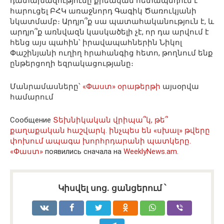
դատախազությունը քրեական հետապնդում է
հարուցել ԲՀԿ առաջնորդ Գագիկ Ծառուկյանի
նկատմամբ։ Արդյո՞ք սա պատահականություն է, և
արդյո՞ք առնվազն կասկածելի չէ, որ դա արվում է
հենց այս պահին՝ իրավապահներին Նիկոլ
Փաշինյանի ուղիղ հրահանգից հետո, թողնում ենք
ընթերցողի եզրակացությանը։
Մանրամասները՝
«Փաստ» օրաթերթի
այսօրվա
համարում
Сообщение
Տեխնիկական վրիպա՞կ, թե՞
քաղաքական հաշվարկ. ինչպես են «սխալ» թվերը
փոխում ապագա խորհրդարանի պատկերը.
«Փաստ»
появились сначала на
WeeklyNews.am
.
Կիսվել սոց․ ցանցերում ՝