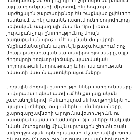
հասկանալ, թե ժողովրդի որ շերտերն են խոսում
այդ արդյունքների միջոցով, ինչ հոգևոր և
արժեքային շարժառիթներ են թաքնված քվեների
հետևում, և ինչ պատկերացում ունի ժողովուրդը
սեփական ապագայի մասին։ Որովհետև
յուրաքանչյուր ընտրություն ոչ միայն
քաղաքական որոշում է, այլ նաև ժողովրդի
ինքնաճանաչման ակտ։ Այն բացահայտում է ոչ
միայն քաղաքական նախասիրությունները, այլև
ժողովրդի հոգևոր վիճակը, պատմական
հիշողության խորությունը և իր իսկ գոյության
իմաստի մասին պատկերացումները։
Ազգային ժողովի ընտրությունների արդյունքները
սովորաբար գնահատվում են քաղաքական
չափանիշներով։ Քննարկվում են հաղթողներն ու
պարտվողները, տոկոսներն ու մանդատները,
քարոզարշավների արդյունավետությունն ու
հասարակական տրամադրությունները։ Սակայն
նման մոտեցումը միայն արտաքին շերտն է այն
ամբողջության, որն իրականում շատ ավելի խորն
է և բարդ։ Ընտրությունը քաղաքական երևույթ է