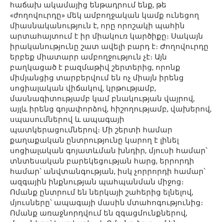
հաճախ ակամայից ենթադրում ենք, թե
«ժողովուրդը» մեկ ամբողջական կամք ունեցող
միասնականություն է, որը որոշակի պահին
արտահայտում է իր միակուռ կարծիքը։ Սակայն
իրականությունը շատ ավելի բարդ է։ Ժողովուրդը
երբեք միատարր ամբողջություն չէ։ Այն
բաղկացած է բազմաթիվ շերտերից, որոնք
միմյանցից տարբերվում են ոչ միայն իրենց
սոցիալական վիճակով, կրթությամբ,
մասնագիտությամբ կամ բնակության վայրով,
այլև իրենց գոյափորձով, հիշողությամբ, վախերով,
սպասումներով և ապագայի
պատկերացումներով։ Մի շերտի համար
քաղաքական ընտրությունը կարող է լինել
սոցիալական գոյատևման խնդիր, մյուսի համար՝
տնտեսական բարեկեցության հարց, երրորդի
համար՝ անվտանգության, իսկ չորրորդի համար՝
ազգային ինքնության պահպանման միջոց։
Ոմանք ընտրում են ներկայի շահերից ելնելով,
մյուսները՝ ապագայի մասին մտահոգությունից։
Ոմանք առաջնորդվում են զգացմունքներով,