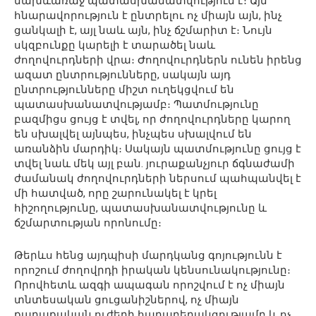
նախևառաջ պատասխանատվություն է։ Այն
հնարավորություն է ընտրելու ոչ միայն այն, ինչ
ցանկալի է, այլ նաև այն, ինչ ճշմարիտ է։ Նույն
սկզբունքը կարելի է տարածել նաև
ժողովուրդների վրա։ Ժողովուրդներն ունեն իրենց
ազատ ընտրությունները, սակայն այդ
ընտրությունները միշտ ուղեկցվում են
պատասխանատվությամբ։ Պատմությունը
բազմիցս ցույց է տվել, որ ժողովուրդները կարող
են սխալվել այնպես, ինչպես սխալվում են
առանձին մարդիկ։ Սակայն պատմությունը ցույց է
տվել նաև մեկ այլ բան. յուրաքանչյուր ճգնաժամի
ժամանակ ժողովուրդների ներսում պահպանվել է
մի հատված, որը շարունակել է կրել
հիշողությունը, պատասխանատվությունը և
ճշմարտության որոնումը։
Թերևս հենց այդպիսի մարդկանց գոյությունն է
որոշում ժողովրդի իրական կենսունակությունը։
Որովհետև ազգի ապագան որոշվում է ոչ միայն
տնտեսական ցուցանիշներով, ոչ միայն
քաղաքական ուժերի հարաբերակցությամբ և ոչ