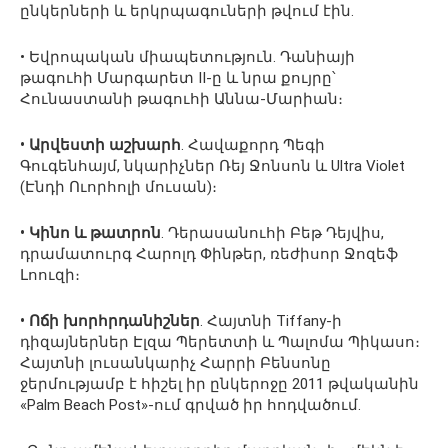
ընկերների և երկրպագուների թվում էին.
• Եվրոպական միապետություն. Դանիայի
թագուհի Մարգարետ II-ը և նրա քույրը՝
Հունաստանի թագուհի Աննա-Մարիան։
• Արվեստի աշխարհ
. Հավաքորդ Պեգի
Գուգենհայմ, նկարիչներ Ռեյ Ջոնսոն և Ultra Violet
(Էնդի Ուորհոլի մուսան)։
• Կինո և թատրոն
. Դերասանուհի Բեթ Դեյվիս,
դրամատուրգ Հարոլդ Փինթեր, ռեժիսոր Ջոզեֆ
Լոուզի։
• Ոճի խորհրդանիշներ
. Հայտնի Tiffany-ի
դիզայներներ Էլզա Պերետտի և Պալոմա Պիկասո։
Հայտնի լուսանկարիչ Հարրի Բենսոնը
ջերմությամբ է հիշել իր ընկերոջը 2011 թվականին
«Palm Beach Post»-ում գրված իր հոդվածում.