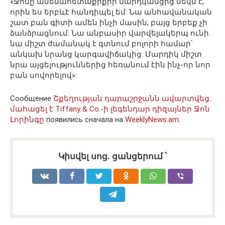
«Ջոնը ամենահետաքրքիր մարդկանցից մեկն է,
որին ես երբևէ հանդիպել եմ: Նա անհավանական
շատ բան գիտի ամեն ինչի մասին, բայց երբեք չի
ձանձրացնում: Նա անբասիր վարվելակերպ ունի.
նա միշտ ժամանակ է գտնում բոլորի համար՝
անկախ նրանց կարգավիճակից: Մարդիկ միշտ
նրա այցելություններից հեռանում էին ինչ-որ նոր
բան սովորելով»:
Сообщение
Շքեղության դարաշրջանն ավարտվեց.
մահացել է Tiffany & Co.-ի լեգենդար դիզայներ Ջոն
Լորինգը
появились сначала на
WeeklyNews.am
.
Կիսվել սոց․ ցանցերում ՝