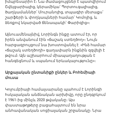
իմպրեսարիո է։ Նա ժամացույցներ է պատվիրում
Շվեյցարիայից, կերամիկա՝ Պորտուգալիայից,
ծաղկամաններ՝ Մուրանոյից, տպագիր մետաքս՝
շարֆերի և փողկապների համար՝ Կոմոյից, և
ձեռքով նկարված ճենապակի՝ Փարիզից»։
Այնուամենայնիվ, Լորինգն ինքը ատում էր, որ
իրեն անվանում էին «ճաշակ ստեղծող»։ Նույն
հարցազրույցում նա խոստովանել է. «Ինձ համար
«ճաշակ ստեղծողի» գաղափարն ինքնին զզվելի է
թվում։ Այն աշխարհում միապաղաղության է
հանգեցնում և սպանում երևակայությունը»։
Արքայական ընտանիքի ընկեր և Բոհեմիայի
մուսա
Կոլումբիայի համալսարանը պահում է Լորինգի
հսկայական անձնական արխիվը, որը ընդգրկում
է 1961-ից մինչև 2020 թվականը։ Այս
փաստաթղթերը բացահայտում են նրա
անհավանական սոցիալական շրջանակը։ Նրա