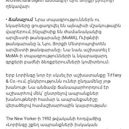
Architectural Digest ամսագրի Նյու Յորքի բյուրոյի
ղեկավար։
• Ճանաչում
. Նրա տպագրություններն ու
նկարները ցուցադրվել են այնպիսի մշակութային
վայրերում, ինչպիսիք են Ժամանակակից
արվեստի թանգարանը (MoMA), Ուիթնիի
թանգարանը և Նյու Յորքի Մետրոպոլիտեն
արվեստի թանգարանը։ Նա նաև աշխատել է
MoMA-ի տպագրությունների և նկարազարդ
գրքերի բաժնի ձեռքբերումների կոմիտեում։
Երբ Լորինգը նոր էր սկսել իր աշխատանքը Tiffany
& Co.-ում, ընկերությունն ուներ ընդամենը յոթ
խանութ։ Նա անձամբ ճանապարհորդում էր
աշխարհով մեկ՝ ընտրելով ապրանքներ
խանութների համար և ապրանքանիշը
վերածելով համաշխարհային կայսրության։
The New Yorker-ի 1992 թվականի հոդվածից.
«Լորինգը շքեղ ապրանքների իսկական