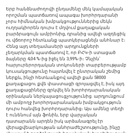
Երբ հանձնաժողովի ընդամենը մեկ կամայական
որոշման պատճառով ապագա խորհրդարանի
չորս հիմնական խմբակցություններից մեկն
ուղղակիորեն դուրս է մղվում քաղաքական
բարձրագույն ամբիոնից, դրանից ավելի ազդեցիկ
ու վճռորոշ հետևանք պատկերացնելն անհնար է։
Հենց այդ տեղամասերի արդյունքների
չեղարկման պատճառով է, որ ԲՀԿ-ի ստացած
ձայները 4,04 %-ից իջել են 3,99%-ի։ Չնչին՝
հարյուրերորդական տոկոսների տարբերությամբ
կուսակցությունը հայտնվել է ընտրական շեմից
ներքև, ինչի հետևանքով ավելի քան 58000
քաղաքացու քվե փաստացի զրոյացվել է, իսկ այդ
քաղաքացիները զրկվել են խորհրդարանական
օրինական ներկայացուցչությունից. արդյունքում
մի ամբողջ խորհրդարանական խմբակցություն
դուրս հանվեց խորհրդարանից։ Այս ամենը տեղի
է ունենում այն ֆոնին, երբ վարչական
դատարանն արդեն իսկ արձանագրել էր
վերաքվեարկության անհրաժեշտությունը, ինչը