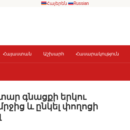
Հայերեն
Russian
Հայաստան
Աշխարհ
Հասարակություն
տար գնացքի երկու
րջից և ընկել փողոցի
լ