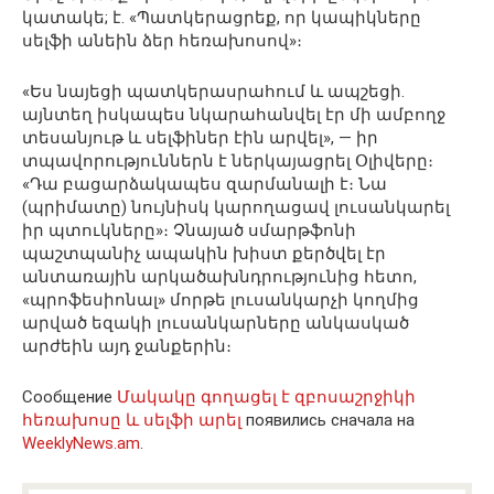
կատակե; է. «Պատկերացրեք, որ կապիկները
սելֆի անեին ձեր հեռախոսով»։
«Ես նայեցի պատկերասրահում և ապշեցի.
այնտեղ իսկապես նկարահանվել էր մի ամբողջ
տեսանյութ և սելֆիներ էին արվել», — իր
տպավորություններն է ներկայացրել Օլիվերը։
«Դա բացարձակապես զարմանալի է։ Նա
(պրիմատը) նույնիսկ կարողացավ լուսանկարել
իր պտուկները»։ Չնայած սմարթֆոնի
պաշտպանիչ ապակին խիստ քերծվել էր
անտառային արկածախնդրությունից հետո,
«պրոֆեսիոնալ» մորթե լուսանկարչի կողմից
արված եզակի լուսանկարները անկասկած
արժեին այդ ջանքերին։
Сообщение
Մակակը գողացել է զբոսաշրջիկի
հեռախոսը և սելֆի արել
появились сначала на
WeeklyNews.am
.