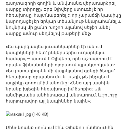
գաղտագողի գողին և անվտանգ վերադարձրել
սարքը տիրոջը։ Երբ Օլիվերը ստուգել է իր
հեռախոսը, հայտնաբերել է, որ չարաճճի կապիկը
կարողացել էր երկար տեսանյութ նկարահանել և
նույնիսկ մի քանի խոշոր պլանով սելֆի անել՝
սարքը ամուր սեղմելով թաթերի մեջ։
«Ես պարզապես լուսանկարներ էի անում
կապիկների հետ՝ ընկերներիս ուղարկելու
համար», — ասում է Օլիվերը, որն աշխատում է
որպես ֆինանսների ոլորտում պրակտիկանտ։
«Ես բառացիորեն մի վայրկյանով գցեցի ձեռքս՝
հեռախոսը գրպանումս, և լսեցի, թե ինչպես է
աղջիկը գոռում իմ անունը։ Հենց այդ պահին
նրանք խլեցին հեռախոսը իմ ձեռքից։ Այն
անմիջապես անհետացավ անտառում, և շուրջը
հարյուրավոր այլ կապիկներ կային»։
Մինչ նրանք որոնում էին, Օլիվերի ընկերուհին