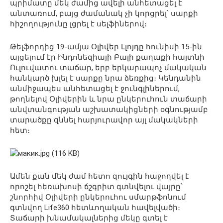
պրիմատը մեկ ժամից ավելի անհետացել է
անտառում, բայց ժամանակ չի կորցրել՝ սարքի
հիշողությունը լցրել է սելֆիներով։
Թելֆորդից 19-ամյա Օլիվեր Լլոյդը հունիսի 15-ին
այցելում էր Ինդոնեզիայի Բալի քաղաքի հայտնի
Ուլուվատու տաճար, երբ երկարապոչ մակական
հանկարծ խլել է սարքը նրա ձեռքից։ Կենդանին
անմիջապես անհետացել է ջունգլիներում,
թողնելով Օլիվերին և նրա ընկերուհուն տաճարի
անվտանգության աշխատակիցների օգնությամբ
տարածքը զննել հարյուրավոր այլ մակակների
հետ։
Ամեն քան մեկ ժամ հետո զույգին հաջողվել է
որոշել հեռախոսի ճշգրիտ գտնվելու վայրը՝
շնորհիվ Օլիվերի ընկերուհու սմարթֆոնում
գտնվող Life360 հետևողական հավելվածի։
Տաճարի խնամակալներից մեկը գտել է