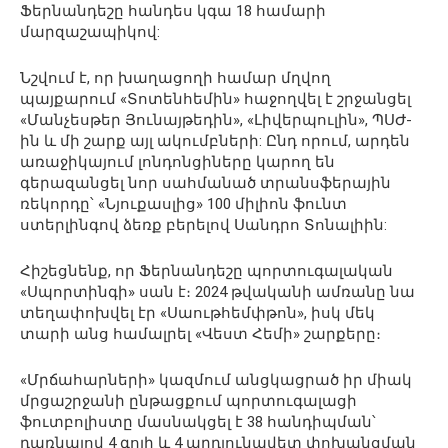
Ֆերնանդեշը հանդես կգա 18 համարի
մարզաշապիկով:
Նշվում է, որ խաղացողի համար մղվող
պայքարում «Տոտենհեմին» հաջողվել է շրջանցել
«Մանչեսթեր Յունայթեդին», «Լիվերպուլին», ՊՍԺ-
ին և մի շարք այլ ակումբների: Ընդ որում, արդեն
առաջիկայում լոնդոնցիները կարող են
գերազանցել նոր սահմանած տրանսֆերային
ռեկորդը՝ «Նյուքասլից» 100 միլիոն ֆունտ
ստերլինգով ձեռք բերելով Սանդրո Տոնալիին:
Հիշեցնենք, որ Ֆերնանդեշը պորտուգալական
«Սպորտինգի» սան է։ 2024 թվականի ամռանը նա
տեղափոխվել էր «Սաութհեմփթոն», իսկ մեկ
տարի անց համալրել «Վեստ Հեմի» շարքերը։
«Մրճահարների» կազմում անցկացրած իր միակ
մրցաշրջանի ընթացքում պորտուգալացի
ֆուտբոլիստը մասնակցել է 38 հանդիպման՝
դառնալով 4 գոլի և 4 արդյունավետ փոխանցման