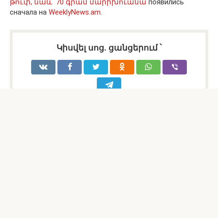
թուփ, նաև՝ 70 գրամ մարիխուանա
появились
сначала на
WeeklyNews.am
.
Կիսվել սոց․ ցանցերում ՝
Հայերեն
Russian