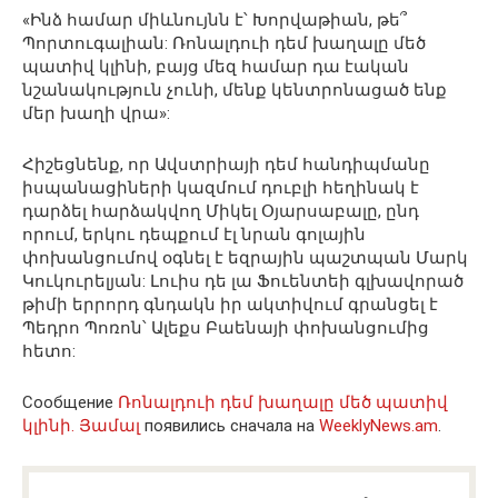
«Ինձ համար միևնույնն է՝ Խորվաթիան, թե՞
Պորտուգալիան: Ռոնալդուի դեմ խաղալը մեծ
պատիվ կլինի, բայց մեզ համար դա էական
նշանակություն չունի, մենք կենտրոնացած ենք
մեր խաղի վրա»:
Հիշեցնենք, որ Ավստրիայի դեմ հանդիպմանը
իսպանացիների կազմում դուբլի հեղինակ է
դարձել հարձակվող Միկել Օյարսաբալը, ընդ
որում, երկու դեպքում էլ նրան գոլային
փոխանցումով օգնել է եզրային պաշտպան Մարկ
Կուկուրելյան: Լուիս դե լա Ֆուենտեի գլխավորած
թիմի երրորդ գնդակն իր ակտիվում գրանցել է
Պեդրո Պոռոն՝ Ալեքս Բաենայի փոխանցումից
հետո:
Сообщение
Ռոնալդուի դեմ խաղալը մեծ պատիվ
կլինի. Յամալ
появились сначала на
WeeklyNews.am
.