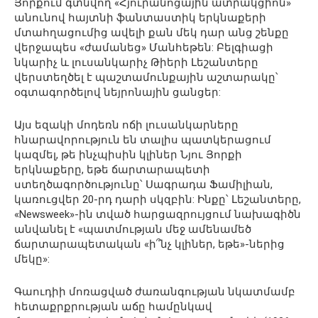
Յորքում գտնվող «Հյուրանոցային ատրակցիոն»
անունով հայտնի ֆանտաստիկ երկնաքերի
մտահղացումից ավելի քան մեկ դար անց շենքը
վերջապես «ժամանեց» Մանհեթեն: Բելգիացի
նկարիչ և լուսանկարիչ Թիերի Լեշանտերը
վերստեղծել է պաշտամունքային աշտարակը՝
օգտագործելով նեյրոնային ցանցեր:
Այս եզակի մոդեռն ոճի լուսանկարները
հնարավորություն են տալիս պատկերացում
կազմել, թե ինչպիսին կլիներ Նյու Յորքի
երկնաքերը, եթե ճարտարապետի
ստեղծագործությունը՝ Սագրադա Ֆամիլիան,
կառուցվեր 20-րդ դարի սկզբին: Ինքը՝ Լեշանտերը,
«Newsweek»-ին տված հարցազրույցում նախագիծն
անվանել է «պատմության մեջ ամենամեծ
ճարտարապետական ​​«ի՞նչ կլիներ, եթե»-ներից
մեկը»:
Գաուդիի մոռացված ժառանգության նկատմամբ
հետաքրքրության աճը համընկավ