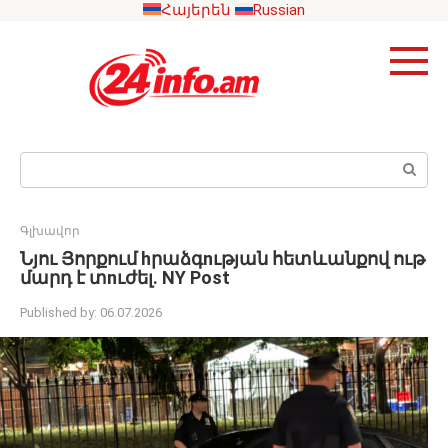
Skip
Հայերեն
Russian
to
content
Search:
Գլխավոր
Նյու Յորքում hրաձգnւթյան հետևանքով ութ
մարդ է տnւժել. NY Post
Published by:
06.07.2026