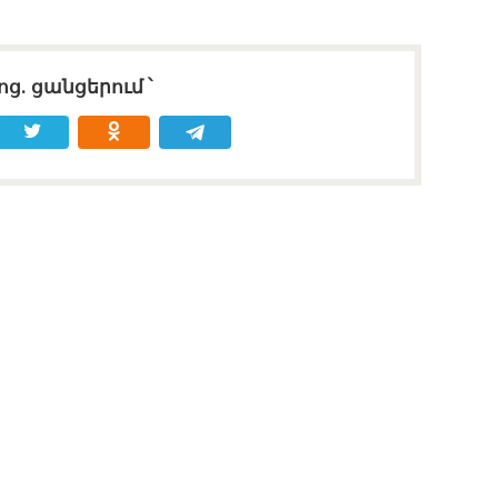
ոց․ ցանցերում ՝