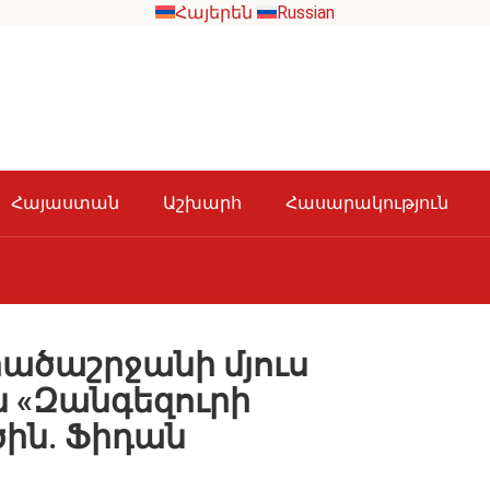
Հայերեն
Russian
Հայաստան
Աշխարհ
Հասարակություն
րածաշրջանի մյուս
ն «Զանգեզուրի
ին. Ֆիդան