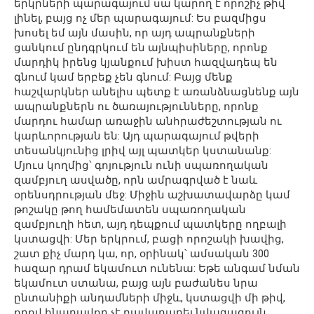
երկրների պարագայում սա կարող է որոշիչ թիվ
լինել, բայց ոչ մեր պարագայում: Ես բազմիցս
խոսել եմ այն մասին, որ այդ ապրանքների
ցանկում ընդգրկում են այնպիսիները, որոնք
մարդիկ իրենց կյանքում խիստ հազվադեպ են
գնում կամ երբեք չեն գնում: Բայց մենք
հաշվարկներ անելիս պետք է առանձնացնենք այն
ապրանքներն ու ծառայությունները, որոնք
մարդու համար առաջին անհրաժեշտության ու
կարևորության են: Այդ պարագայում թվերի
տեսանկյունից լրիվ այլ պատկեր կստանանք:
Մյուս կողմից՝ գոյություն ունի սպառողական
զամբյուղ ասվածը, որն ամրագրված է նաև
օրենսդրության մեջ: Միջին աշխատավարձը կամ
թոշակը թող համեմատեն սպառողական
զամբյուղի հետ, այդ դեպքում պատկերը ողբալի
կստացվի: Մեր երկրում, բացի որոշակի խավից,
շատ քիչ մարդ կա, որ, օրինակ՝ ամսական 300
հազար դրամ եկամուտ ունենա: Եթե անգամ նման
եկամուտ ստանա, բայց այն բաժանես նրա
ընտանիքի անդամների միջև, կստացվի մի թիվ,
որով հնարավոր չէ բավարարել նվազագույն