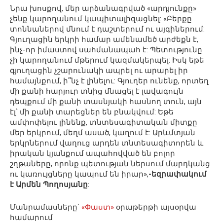
Նրա խոսքով, մեր արձանագրված «արդյունքը»
չենք կարողանում կապիտալիզացնել: «Բերքը
տոննաներով մնում է դաշտերում ու այգիներում:
Գյուղացին երկրի համար ամենամեծ արժեքն է,
ինչ-որ իմաստով սահմանապահ է: Պետությունը
չի կարողանում մթերում կազմակերպել: Իսկ եթե
գյուղացին չշարունակի ապրել ու արարել իր
համայնքում, ի՞նչ է լինելու: Գյուղեր ունենք, որտեղ
մի քանի հարյուր տնից մնացել է լավագույն
դեպքում մի քանի տասնյակի հասնող տուն, այն
էլ՝ մի քանի տարեցներ են բնակվում: Եթե
ամփոփելու լինենք, տնտեսագիտական միտքը
մեր երկրում, մեղմ ասած, կաղում է: Արևմտյան
երկրներում վաղուց արդեն տնտեսագիտորեն և
իրական կյանքում ապահովված են բոլոր
շղթաները, որոնք պետության ներսում մարդկանց
ու կառույցները կապում են իրար»,
-եզրափակում
է Արմեն Պողոսյանը
:
Մանրամասները՝
«Փաստ»
օրաթերթի այսօրվա
համարում